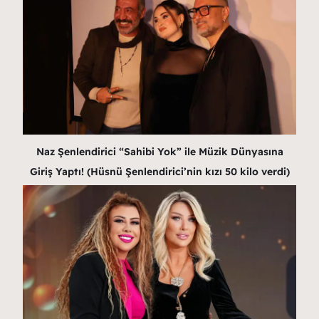
Naz Şenlendirici “Sahibi Yok” ile Müzik Dünyasına
Giriş Yaptı! (Hüsnü Şenlendirici’nin kızı 50 kilo verdi)