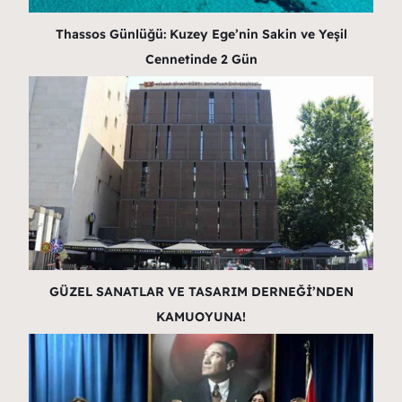
Thassos Günlüğü: Kuzey Ege’nin Sakin ve Yeşil
Cennetinde 2 Gün
GÜZEL SANATLAR VE TASARIM DERNEĞİ’NDEN
KAMUOYUNA!