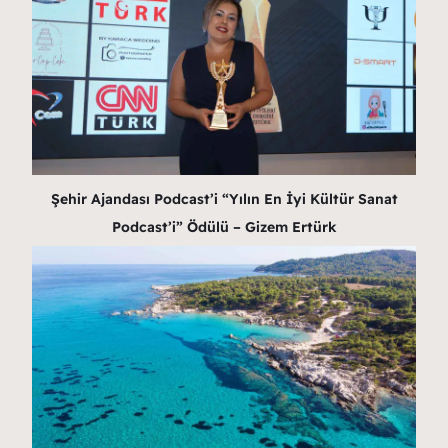
Şehir Ajandası Podcast’i “Yılın En İyi Kültür Sanat
Podcast’i” Ödülü – Gizem Ertürk