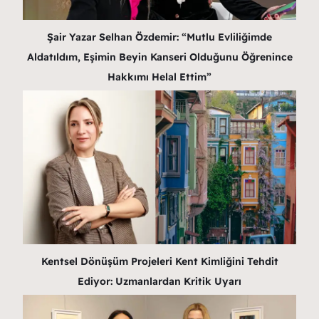
Şair Yazar Selhan Özdemir: “Mutlu Evliliğimde
Aldatıldım, Eşimin Beyin Kanseri Olduğunu Öğrenince
Hakkımı Helal Ettim”
Kentsel Dönüşüm Projeleri Kent Kimliğini Tehdit
Ediyor: Uzmanlardan Kritik Uyarı