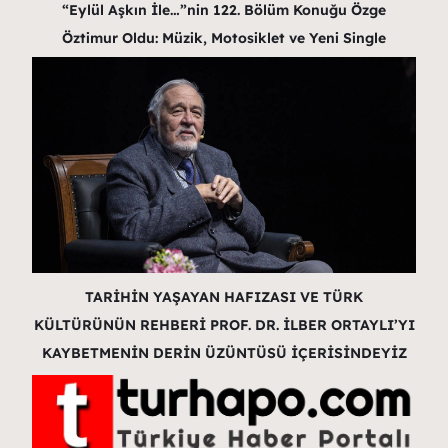
“Eylül Aşkın İle…”nin 122. Bölüm Konuğu Özge
Öztimur Oldu: Müzik, Motosiklet ve Yeni Single
TARİHİN YAŞAYAN HAFIZASI VE TÜRK
KÜLTÜRÜNÜN REHBERİ PROF. DR. İLBER ORTAYLI’YI
KAYBETMENİN DERİN ÜZÜNTÜSÜ İÇERİSİNDEYİZ