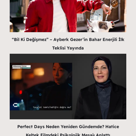
“Bil Ki Değişmez” – Ayberk Gezer’in Bahar Enerjili İlk
Teklisi Yayında
Perfect Days Neden Yeniden Gündemde? Hatice
Keltek Filmdeki Psikolojik Mesajı Anlattı