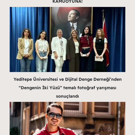
KAMUOYUNA!
Yeditepe Üniversitesi ve Dijital Denge Derneği’nden
“Dengenin İki Yüzü” temalı fotoğraf yarışması
sonuçlandı