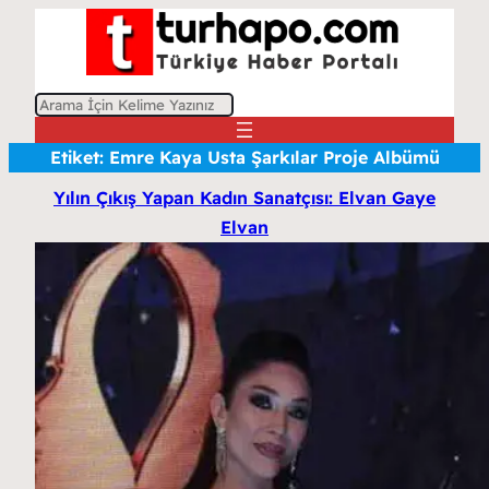
A
r
Etiket:
Emre Kaya Usta Şarkılar Proje Albümü
a
Yılın Çıkış Yapan Kadın Sanatçısı: Elvan Gaye
Elvan