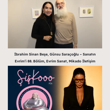
İbrahim Sinan Beşe, Günsu Saraçoğlu – Sanatın
Evrim’i 88. Bölüm, Evrim Sanat, Mikado İletişim