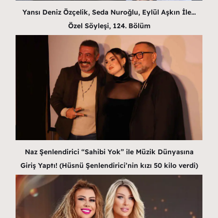
Yansı Deniz Özçelik, Seda Nuroğlu, Eylül Aşkın İle…
Özel Söyleşi, 124. Bölüm
Naz Şenlendirici “Sahibi Yok” ile Müzik Dünyasına
Giriş Yaptı! (Hüsnü Şenlendirici’nin kızı 50 kilo verdi)