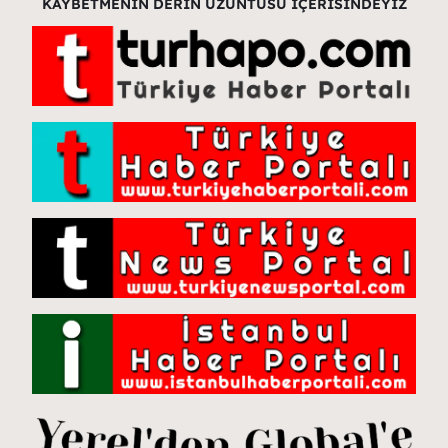
KAYBETMENİN DERİN ÜZÜNTÜSÜ İÇERİSİNDEYİZ