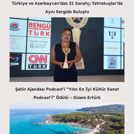
Türkiye ve Azerbaycan’dan 21 Sanatçı Tahtakuşlar’da
Aynı Sergide Buluştu
Şehir Ajandası Podcast’i “Yılın En İyi Kültür Sanat
Podcast’i” Ödülü – Gizem Ertürk