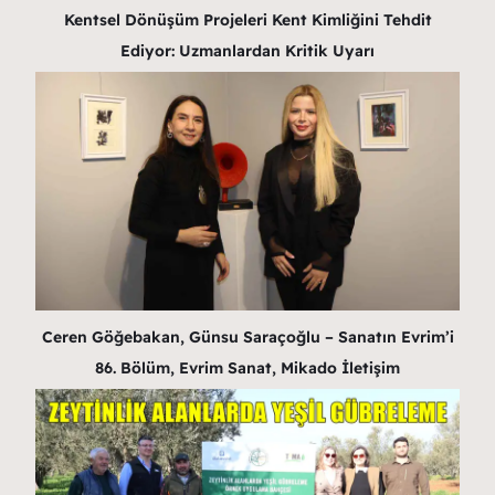
Kentsel Dönüşüm Projeleri Kent Kimliğini Tehdit
Ediyor: Uzmanlardan Kritik Uyarı
Ceren Göğebakan, Günsu Saraçoğlu – Sanatın Evrim’i
86. Bölüm, Evrim Sanat, Mikado İletişim