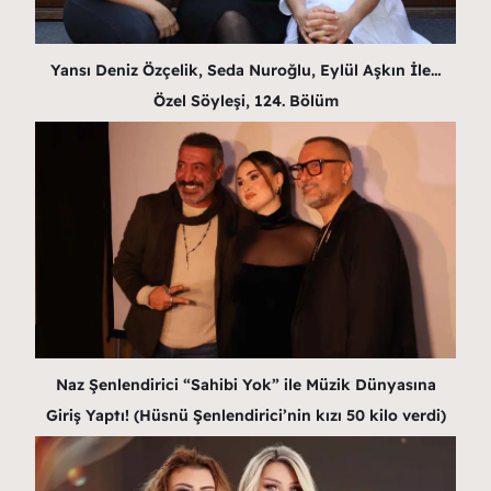
Yansı Deniz Özçelik, Seda Nuroğlu, Eylül Aşkın İle…
Özel Söyleşi, 124. Bölüm
Naz Şenlendirici “Sahibi Yok” ile Müzik Dünyasına
Giriş Yaptı! (Hüsnü Şenlendirici’nin kızı 50 kilo verdi)