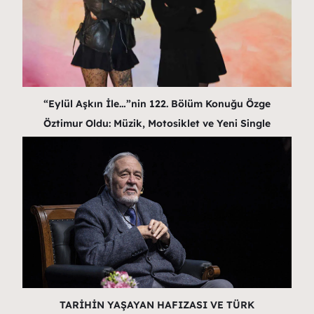
“Eylül Aşkın İle…”nin 122. Bölüm Konuğu Özge
Öztimur Oldu: Müzik, Motosiklet ve Yeni Single
TARİHİN YAŞAYAN HAFIZASI VE TÜRK