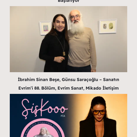
Başlatıyor
İbrahim Sinan Beşe, Günsu Saraçoğlu – Sanatın
Evrim’i 88. Bölüm, Evrim Sanat, Mikado İletişim