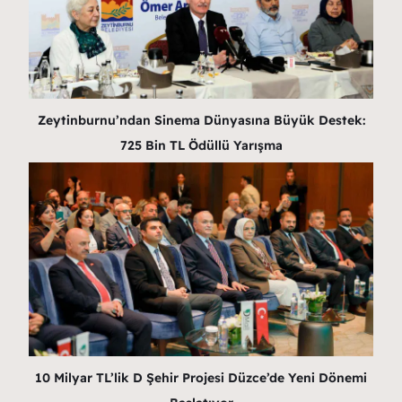
Zeytinburnu’ndan Sinema Dünyasına Büyük Destek:
725 Bin TL Ödüllü Yarışma
10 Milyar TL’lik D Şehir Projesi Düzce’de Yeni Dönemi