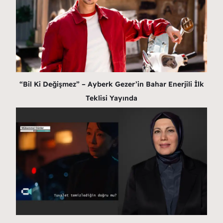
“Bil Ki Değişmez” – Ayberk Gezer’in Bahar Enerjili İlk
Teklisi Yayında