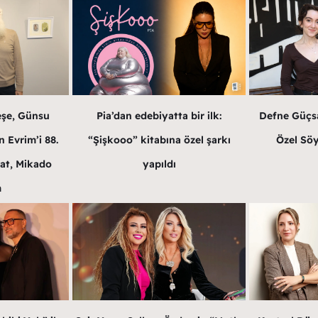
eşe, Günsu
Pia’dan edebiyatta bir ilk:
Defne Güçsa
 Evrim’i 88.
“Şişkooo” kitabına özel şarkı
Özel Söy
at, Mikado
yapıldı
m