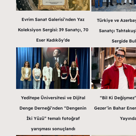
Evrim Sanat Galerisi’nden Yaz
Türkiye ve Azerba
Koleksiyon Sergisi: 39 Sanatçı, 70
Sanatçı Tahtakuş
Eser Kadıköy’de
Sergide Bu
Yeditepe Üniversitesi ve Dijital
“Bil Ki Değişmez
Denge Derneği’nden “Dengenin
Gezer’in Bahar Enerji
İki Yüzü” temalı fotoğraf
Yayınd
yarışması sonuçlandı