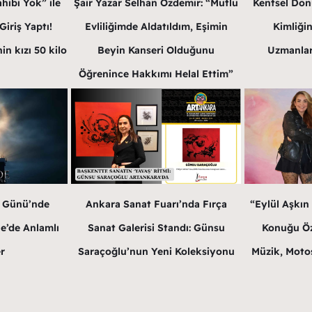
hibi Yok” ile
Şair Yazar Selhan Özdemir: “Mutlu
Kentsel Dön
iriş Yaptı!
Evliliğimde Aldatıldım, Eşimin
Kimliğin
in kızı 50 kilo
Beyin Kanseri Olduğunu
Uzmanlar
Öğrenince Hakkımı Helal Ettim”
r Günü’nde
Ankara Sanat Fuarı’nda Fırça
“Eylül Aşkın
e’de Anlamlı
Sanat Galerisi Standı: Günsu
Konuğu Öz
r
Saraçoğlu’nun Yeni Koleksiyonu
Müzik, Motos