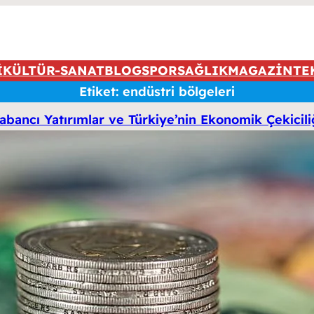
İ
KÜLTÜR-SANAT
BLOG
SPOR
SAĞLIK
MAGAZİN
TE
Etiket:
endüstri bölgeleri
abancı Yatırımlar ve Türkiye’nin Ekonomik Çekicili