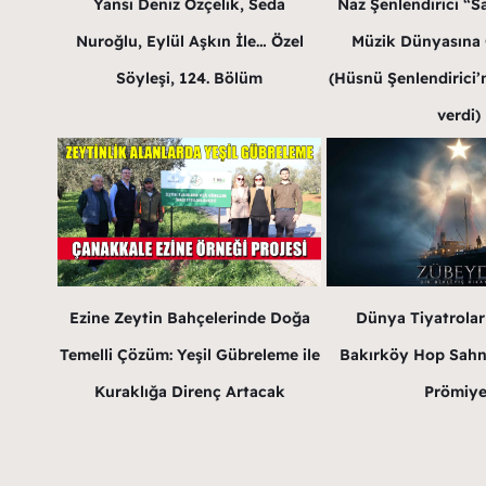
Yansı Deniz Özçelik, Seda
Naz Şenlendirici “Sa
Nuroğlu, Eylül Aşkın İle… Özel
Müzik Dünyasına G
Söyleşi, 124. Bölüm
(Hüsnü Şenlendirici’n
verdi)
Ezine Zeytin Bahçelerinde Doğa
Dünya Tiyatrola
Temelli Çözüm: Yeşil Gübreleme ile
Bakırköy Hop Sahn
Kuraklığa Direnç Artacak
Prömiye