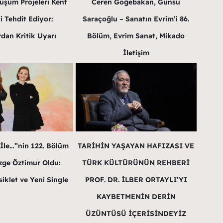
üşüm Projeleri Kent
Ceren Göğebakan, Günsu
i Tehdit Ediyor:
Saraçoğlu – Sanatın Evrim’i 86.
dan Kritik Uyarı
Bölüm, Evrim Sanat, Mikado
İletişim
 İle…”nin 122. Bölüm
TARİHİN YAŞAYAN HAFIZASI VE
ge Öztimur Oldu:
TÜRK KÜLTÜRÜNÜN REHBERİ
iklet ve Yeni Single
PROF. DR. İLBER ORTAYLI’YI
KAYBETMENİN DERİN
ÜZÜNTÜSÜ İÇERİSİNDEYİZ