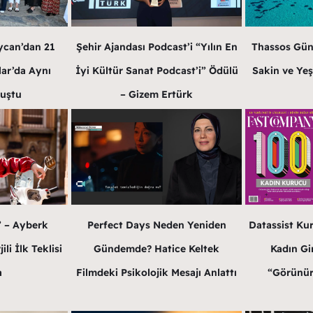
ycan’dan 21
Şehir Ajandası Podcast’i “Yılın En
Thassos Gün
lar’da Aynı
İyi Kültür Sanat Podcast’i” Ödülü
Sakin ve Yeş
luştu
– Gizem Ertürk
” – Ayberk
Perfect Days Neden Yeniden
Datassist Ku
li İlk Teklisi
Gündemde? Hatice Keltek
Kadın Gir
a
Filmdeki Psikolojik Mesajı Anlattı
“Görünür