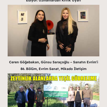
Ediyor: Uzmanlardan Kritik Uyarı
Ceren Göğebakan, Günsu Saraçoğlu – Sanatın Evrim’i
86. Bölüm, Evrim Sanat, Mikado İletişim