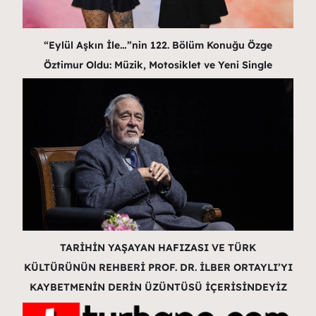
“Eylül Aşkın İle…”nin 122. Bölüm Konuğu Özge
Öztimur Oldu: Müzik, Motosiklet ve Yeni Single
TARİHİN YAŞAYAN HAFIZASI VE TÜRK
KÜLTÜRÜNÜN REHBERİ PROF. DR. İLBER ORTAYLI’YI
KAYBETMENİN DERİN ÜZÜNTÜSÜ İÇERİSİNDEYİZ