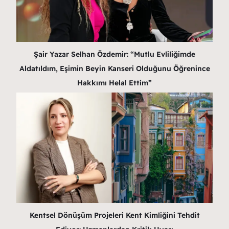
Şair Yazar Selhan Özdemir: “Mutlu Evliliğimde
Aldatıldım, Eşimin Beyin Kanseri Olduğunu Öğrenince
Hakkımı Helal Ettim”
Kentsel Dönüşüm Projeleri Kent Kimliğini Tehdit