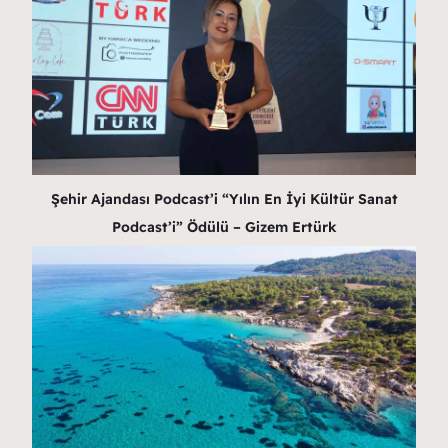
Şehir Ajandası Podcast’i “Yılın En İyi Kültür Sanat
Podcast’i” Ödülü – Gizem Ertürk