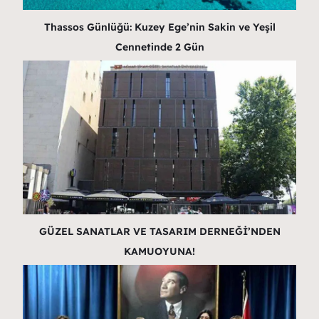
Thassos Günlüğü: Kuzey Ege’nin Sakin ve Yeşil
Cennetinde 2 Gün
GÜZEL SANATLAR VE TASARIM DERNEĞİ’NDEN
KAMUOYUNA!