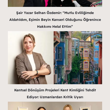
Şair Yazar Selhan Özdemir: “Mutlu Evliliğimde
Aldatıldım, Eşimin Beyin Kanseri Olduğunu Öğrenince
Hakkımı Helal Ettim”
Kentsel Dönüşüm Projeleri Kent Kimliğini Tehdit
Ediyor: Uzmanlardan Kritik Uyarı