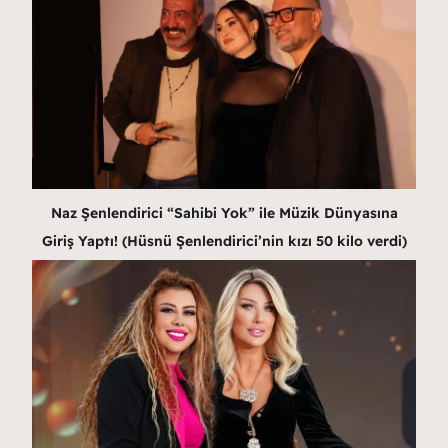
Naz Şenlendirici “Sahibi Yok” ile Müzik Dünyasına
Giriş Yaptı! (Hüsnü Şenlendirici’nin kızı 50 kilo verdi)