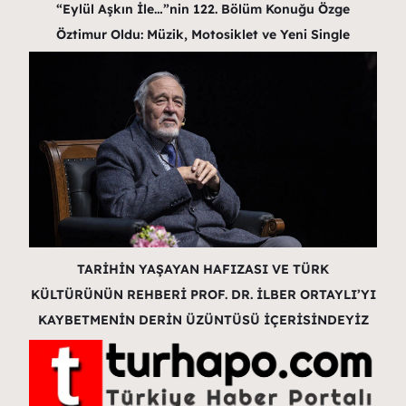
“Eylül Aşkın İle…”nin 122. Bölüm Konuğu Özge
Öztimur Oldu: Müzik, Motosiklet ve Yeni Single
TARİHİN YAŞAYAN HAFIZASI VE TÜRK
KÜLTÜRÜNÜN REHBERİ PROF. DR. İLBER ORTAYLI’YI
KAYBETMENİN DERİN ÜZÜNTÜSÜ İÇERİSİNDEYİZ