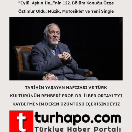
“Eylül Aşkın İle…”nin 122. Bölüm Konuğu Özge
Öztimur Oldu: Müzik, Motosiklet ve Yeni Single
TARİHİN YAŞAYAN HAFIZASI VE TÜRK
KÜLTÜRÜNÜN REHBERİ PROF. DR. İLBER ORTAYLI’YI
KAYBETMENİN DERİN ÜZÜNTÜSÜ İÇERİSİNDEYİZ