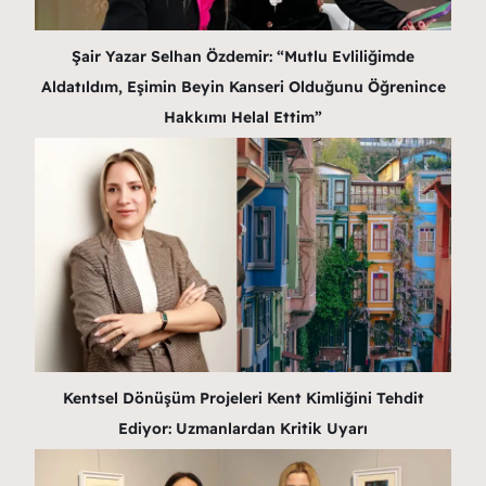
Şair Yazar Selhan Özdemir: “Mutlu Evliliğimde
Aldatıldım, Eşimin Beyin Kanseri Olduğunu Öğrenince
Hakkımı Helal Ettim”
Kentsel Dönüşüm Projeleri Kent Kimliğini Tehdit
Ediyor: Uzmanlardan Kritik Uyarı