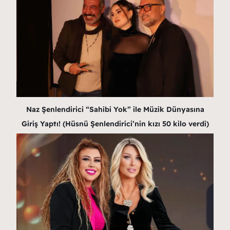
Naz Şenlendirici “Sahibi Yok” ile Müzik Dünyasına
Giriş Yaptı! (Hüsnü Şenlendirici’nin kızı 50 kilo verdi)