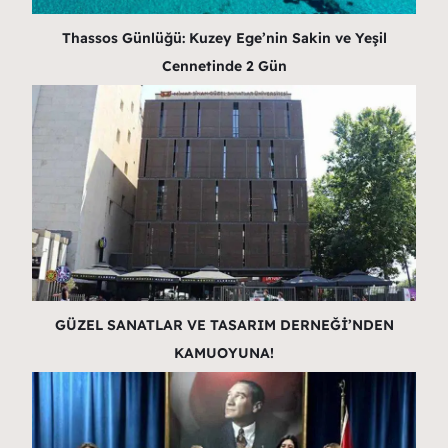
Thassos Günlüğü: Kuzey Ege’nin Sakin ve Yeşil
Cennetinde 2 Gün
GÜZEL SANATLAR VE TASARIM DERNEĞİ’NDEN
KAMUOYUNA!