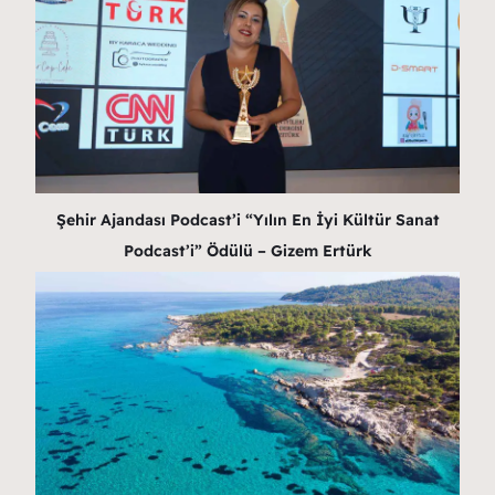
Şehir Ajandası Podcast’i “Yılın En İyi Kültür Sanat
Podcast’i” Ödülü – Gizem Ertürk