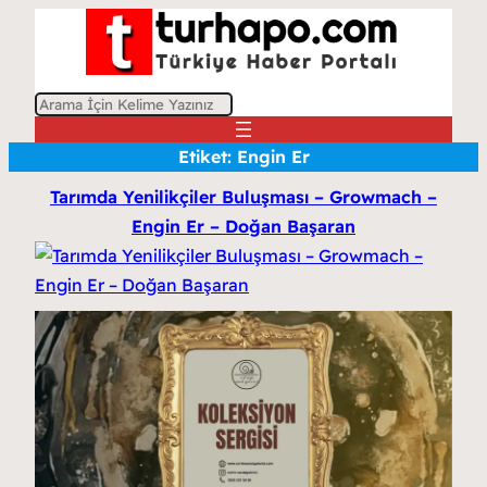
A
r
Etiket:
Engin Er
a
Tarımda Yenı̇lı̇kçiler Buluşması – Growmach –
Engin Er – Doğan Başaran