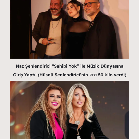
Naz Şenlendirici “Sahibi Yok” ile Müzik Dünyasına
Giriş Yaptı! (Hüsnü Şenlendirici’nin kızı 50 kilo verdi)