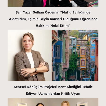
Şair Yazar Selhan Özdemir: “Mutlu Evliliğimde
Aldatıldım, Eşimin Beyin Kanseri Olduğunu Öğrenince
Hakkımı Helal Ettim”
Kentsel Dönüşüm Projeleri Kent Kimliğini Tehdit
Ediyor: Uzmanlardan Kritik Uyarı