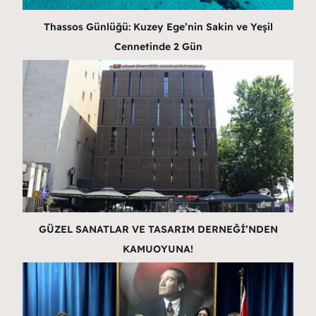
Thassos Günlüğü: Kuzey Ege’nin Sakin ve Yeşil
Cennetinde 2 Gün
GÜZEL SANATLAR VE TASARIM DERNEĞİ’NDEN
KAMUOYUNA!