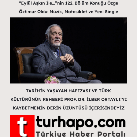
“Eylül Aşkın İle…”nin 122. Bölüm Konuğu Özge
Öztimur Oldu: Müzik, Motosiklet ve Yeni Single
TARİHİN YAŞAYAN HAFIZASI VE TÜRK
KÜLTÜRÜNÜN REHBERİ PROF. DR. İLBER ORTAYLI’YI
KAYBETMENİN DERİN ÜZÜNTÜSÜ İÇERİSİNDEYİZ