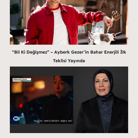
“Bil Ki Değişmez” – Ayberk Gezer’in Bahar Enerjili İlk
Teklisi Yayında