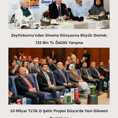
Zeytinburnu’ndan Sinema Dünyasına Büyük Destek:
725 Bin TL Ödüllü Yarışma
10 Milyar TL’lik D Şehir Projesi Düzce’de Yeni Dönemi