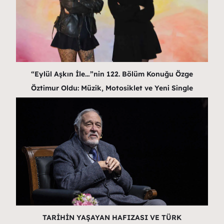
“Eylül Aşkın İle…”nin 122. Bölüm Konuğu Özge
Öztimur Oldu: Müzik, Motosiklet ve Yeni Single
TARİHİN YAŞAYAN HAFIZASI VE TÜRK