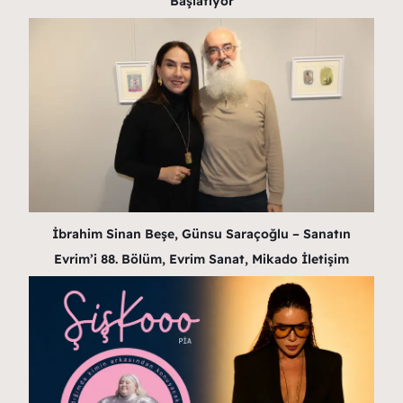
Başlatıyor
İbrahim Sinan Beşe, Günsu Saraçoğlu – Sanatın
Evrim’i 88. Bölüm, Evrim Sanat, Mikado İletişim