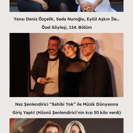
Yansı Deniz Özçelik, Seda Nuroğlu, Eylül Aşkın İle…
Özel Söyleşi, 124. Bölüm
Naz Şenlendirici “Sahibi Yok” ile Müzik Dünyasına
Giriş Yaptı! (Hüsnü Şenlendirici’nin kızı 50 kilo verdi)