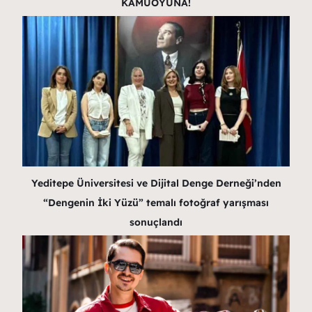
KAMUOYUNA!
Yeditepe Üniversitesi ve Dijital Denge Derneği’nden
“Dengenin İki Yüzü” temalı fotoğraf yarışması
sonuçlandı