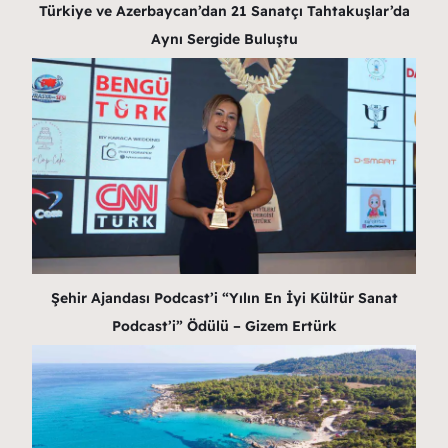
Türkiye ve Azerbaycan’dan 21 Sanatçı Tahtakuşlar’da
Aynı Sergide Buluştu
Şehir Ajandası Podcast’i “Yılın En İyi Kültür Sanat
Podcast’i” Ödülü – Gizem Ertürk