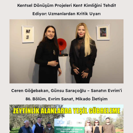
Kentsel Dönüşüm Projeleri Kent Kimliğini Tehdit
Ediyor: Uzmanlardan Kritik Uyarı
Ceren Göğebakan, Günsu Saraçoğlu – Sanatın Evrim’i
86. Bölüm, Evrim Sanat, Mikado İletişim