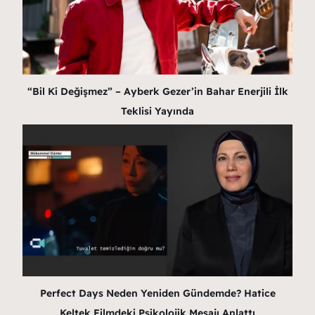
“Bil Ki Değişmez” – Ayberk Gezer’in Bahar Enerjili İlk
Teklisi Yayında
Perfect Days Neden Yeniden Gündemde? Hatice
Keltek Filmdeki Psikolojik Mesajı Anlattı