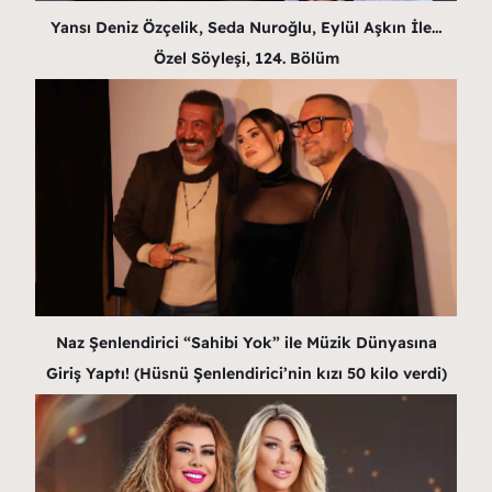
Yansı Deniz Özçelik, Seda Nuroğlu, Eylül Aşkın İle…
Özel Söyleşi, 124. Bölüm
Naz Şenlendirici “Sahibi Yok” ile Müzik Dünyasına
Giriş Yaptı! (Hüsnü Şenlendirici’nin kızı 50 kilo verdi)