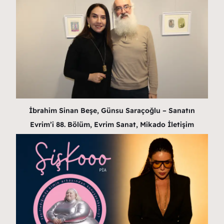
İbrahim Sinan Beşe, Günsu Saraçoğlu – Sanatın
Evrim’i 88. Bölüm, Evrim Sanat, Mikado İletişim