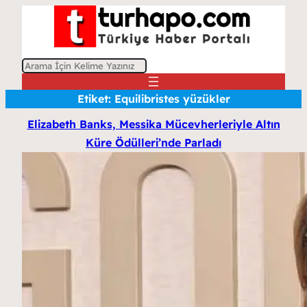
A
r
Etiket:
Equilibristes yüzükler
a
Elizabeth Banks, Messika Mücevherleriyle Altın
Küre Ödülleri’nde Parladı