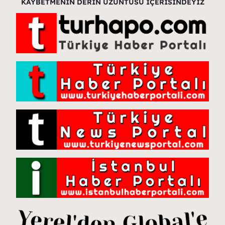
KAYBETMENİN DERİN ÜZÜNTÜSÜ İÇERİSİNDEYİZ