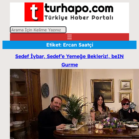
A
r
Etiket:
Ercan Saatçi
a
Sedef İybar, Sedef’e Yemeğe Bekleriz!, beIN
Gurme