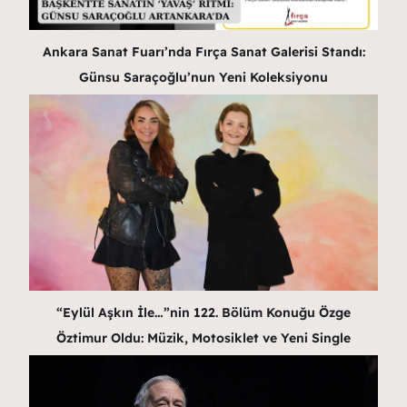
Ankara Sanat Fuarı’nda Fırça Sanat Galerisi Standı:
Günsu Saraçoğlu’nun Yeni Koleksiyonu
“Eylül Aşkın İle…”nin 122. Bölüm Konuğu Özge
Öztimur Oldu: Müzik, Motosiklet ve Yeni Single