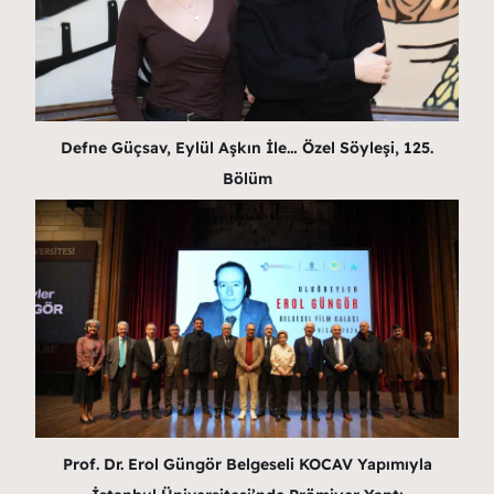
Defne Güçsav, Eylül Aşkın İle… Özel Söyleşi, 125.
Bölüm
Prof. Dr. Erol Güngör Belgeseli KOCAV Yapımıyla