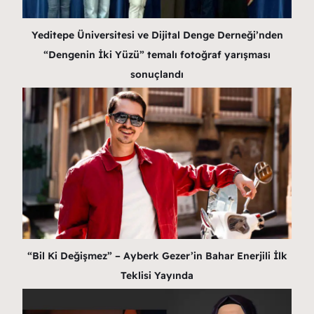
Yeditepe Üniversitesi ve Dijital Denge Derneği’nden
“Dengenin İki Yüzü” temalı fotoğraf yarışması
sonuçlandı
“Bil Ki Değişmez” – Ayberk Gezer’in Bahar Enerjili İlk
Teklisi Yayında