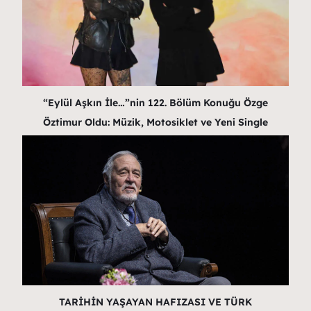
“Eylül Aşkın İle…”nin 122. Bölüm Konuğu Özge
Öztimur Oldu: Müzik, Motosiklet ve Yeni Single
TARİHİN YAŞAYAN HAFIZASI VE TÜRK