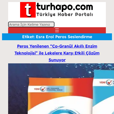
A
r
Etiket:
Esra Erol Peros Seslendirme
a
Peros Yenilenen “Co-Granül Akıllı Enzim
Teknolojisi” ile Lekelere Karşı Etkili Çözüm
Sunuyor