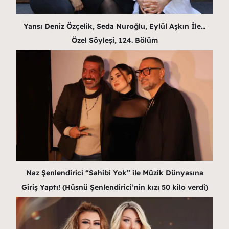
Yansı Deniz Özçelik, Seda Nuroğlu, Eylül Aşkın İle…
Özel Söyleşi, 124. Bölüm
Naz Şenlendirici “Sahibi Yok” ile Müzik Dünyasına
Giriş Yaptı! (Hüsnü Şenlendirici’nin kızı 50 kilo verdi)