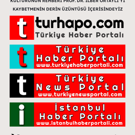
KÜLTÜRÜNÜN REHBERİ PROF. DR. İLBER ORTAYLI’YI
KAYBETMENİN DERİN ÜZÜNTÜSÜ İÇERİSİNDEYİZ