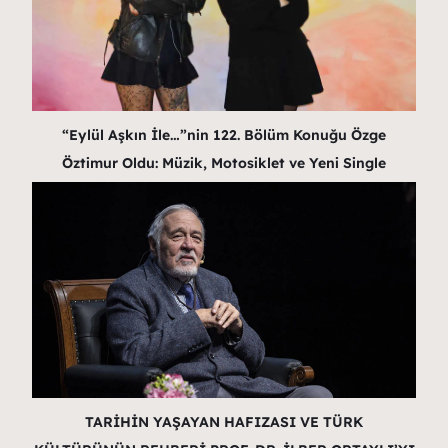
“Eylül Aşkın İle…”nin 122. Bölüm Konuğu Özge
Öztimur Oldu: Müzik, Motosiklet ve Yeni Single
TARİHİN YAŞAYAN HAFIZASI VE TÜRK