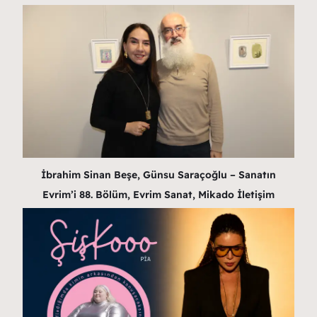
İbrahim Sinan Beşe, Günsu Saraçoğlu – Sanatın
Evrim’i 88. Bölüm, Evrim Sanat, Mikado İletişim