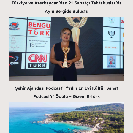
Türkiye ve Azerbaycan’dan 21 Sanatçı Tahtakuşlar’da
Aynı Sergide Buluştu
Şehir Ajandası Podcast’i “Yılın En İyi Kültür Sanat
Podcast’i” Ödülü – Gizem Ertürk