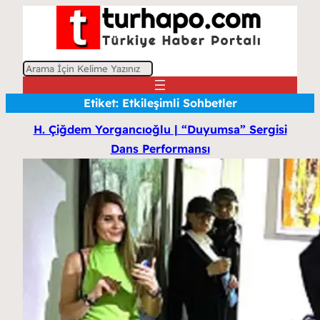
A
r
Etiket:
Etkileşimli Sohbetler
a
H. Çiğdem Yorgancıoğlu | “Duyumsa” Sergisi
Dans Performansı