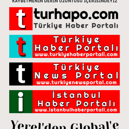
KAYBETMENİN DERİN ÜZÜNTÜSÜ İÇERİSİNDEYİZ