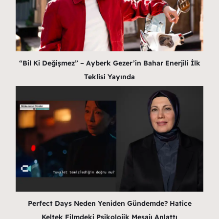
“Bil Ki Değişmez” – Ayberk Gezer’in Bahar Enerjili İlk
Teklisi Yayında
Perfect Days Neden Yeniden Gündemde? Hatice
Keltek Filmdeki Psikolojik Mesajı Anlattı