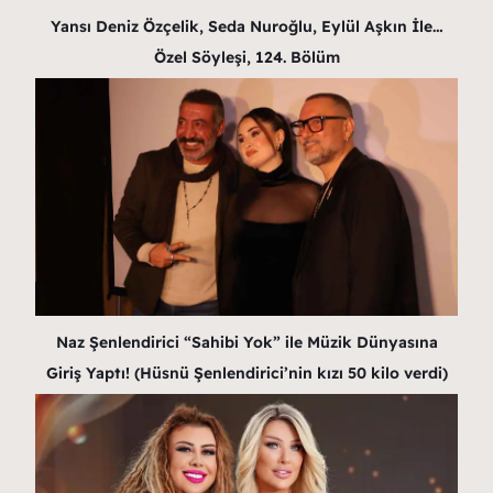
Yansı Deniz Özçelik, Seda Nuroğlu, Eylül Aşkın İle…
Özel Söyleşi, 124. Bölüm
Naz Şenlendirici “Sahibi Yok” ile Müzik Dünyasına
Giriş Yaptı! (Hüsnü Şenlendirici’nin kızı 50 kilo verdi)