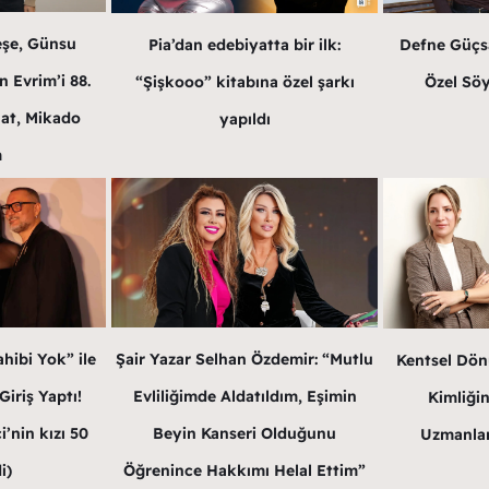
eşe, Günsu
Pia’dan edebiyatta bir ilk:
Defne Güçsa
 Evrim’i 88.
“Şişkooo” kitabına özel şarkı
Özel Söy
at, Mikado
yapıldı
m
hibi Yok” ile
Şair Yazar Selhan Özdemir: “Mutlu
Kentsel Dön
iriş Yaptı!
Evliliğimde Aldatıldım, Eşimin
Kimliğin
’nin kızı 50
Beyin Kanseri Olduğunu
Uzmanlar
i)
Öğrenince Hakkımı Helal Ettim”