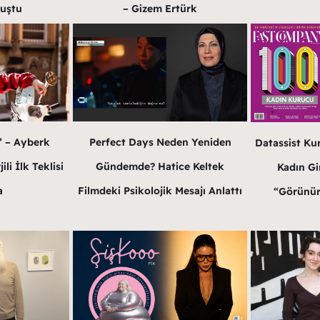
luştu
– Gizem Ertürk
” – Ayberk
Perfect Days Neden Yeniden
Datassist Ku
li İlk Teklisi
Gündemde? Hatice Keltek
Kadın Gir
a
Filmdeki Psikolojik Mesajı Anlattı
“Görünür