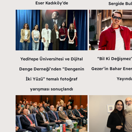
Eser Kadıköy’de
Sergide Bu
“Bil Ki Değişmez
Yeditepe Üniversitesi ve Dijital
Gezer’in Bahar Enerji
Denge Derneği’nden “Dengenin
Yayınd
İki Yüzü” temalı fotoğraf
yarışması sonuçlandı