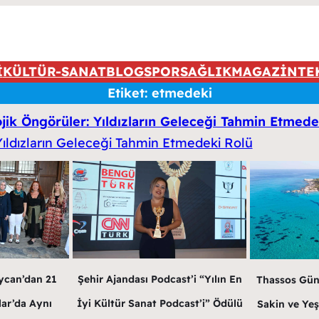
İ
KÜLTÜR-SANAT
BLOG
SPOR
SAĞLIK
MAGAZİN
TE
Etiket:
etmedeki
ojik Öngörüler: Yıldızların Geleceği Tahmin Etmede
ycan’dan 21
Şehir Ajandası Podcast’i “Yılın En
Thassos Gün
lar’da Aynı
İyi Kültür Sanat Podcast’i” Ödülü
Sakin ve Yeş