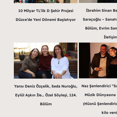
İbrahim Sinan B
10 Milyar TL’lik D Şehir Projesi
Saraçoğlu – Sanatın
Düzce’de Yeni Dönemi Başlatıyor
Bölüm, Evrim San
İletişi
Naz Şenlendirici “Sa
Yansı Deniz Özçelik, Seda Nuroğlu,
Müzik Dünyasına G
Eylül Aşkın İle… Özel Söyleşi, 124.
(Hüsnü Şenlendirici
Bölüm
kilo verd