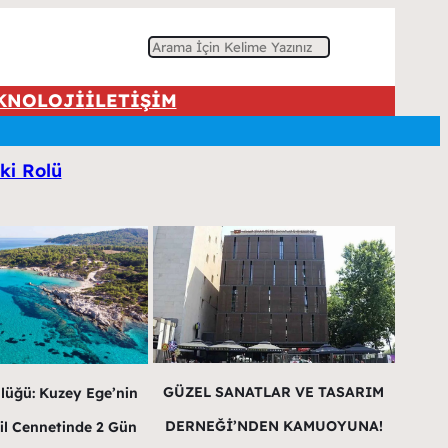
A
r
KNOLOJİ
İLETİŞİM
a
ki Rolü
GÜZEL SANATLAR VE TASARIM
lüğü: Kuzey Ege’nin
DERNEĞİ’NDEN KAMUOYUNA!
il Cennetinde 2 Gün