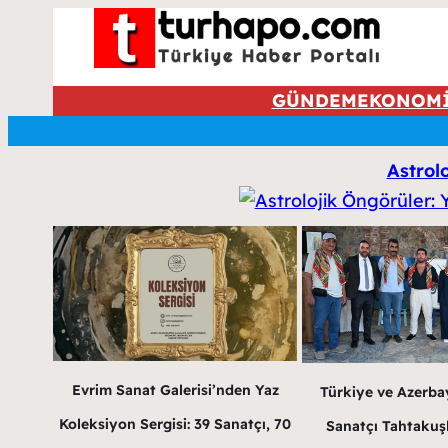
GÜNDEM
EKONOM
Astrol
Evrim Sanat Galerisi’nden Yaz
Türkiye ve Azerba
Koleksiyon Sergisi: 39 Sanatçı, 70
Sanatçı Tahtakuş