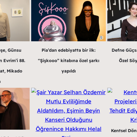
eşe, Günsu
Pia’dan edebiyatta bir ilk:
Defne Güçsa
 Evrim’i 88.
“Şişkooo” kitabına özel şarkı
Özel Söy
at, Mikado
yapıldı
m
Kentsel Dön