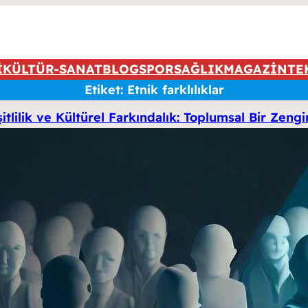
İ
KÜLTÜR-SANAT
BLOG
SPOR
SAĞLIK
MAGAZİN
TE
Etiket:
Etnik farklılıklar
itlilik ve Kültürel Farkındalık: Toplumsal Bir Zengi