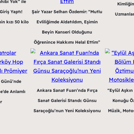
hibi Yok” ile
Kimliğin
Şair Yazar Selhan Özdemir: “Mutlu
iriş Yaptı!
Uzmanlar
Evliliğimde Aldatıldım, Eşimin
in kızı 50 kilo
Beyin Kanseri Olduğunu
Öğrenince Hakkımı Helal Ettim”
r Günü’nde
Ankara Sanat Fuarı’nda Fırça
“Eylül Aşkın
e’de Anlamlı
Sanat Galerisi Standı: Günsu
Konuğu Öz
r
Saraçoğlu’nun Yeni Koleksiyonu
Müzik, Motos