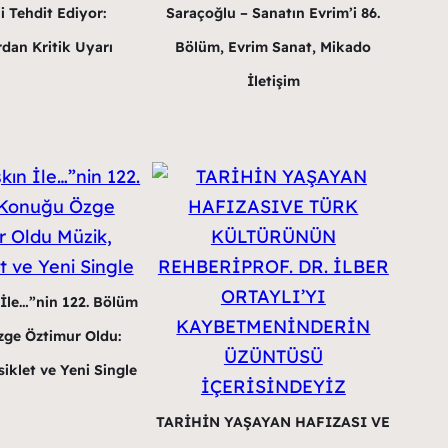
i Tehdit Ediyor:
Saraçoğlu – Sanatın Evrim’i 86.
dan Kritik Uyarı
Bölüm, Evrim Sanat, Mikado
İletişim
 İle…”nin 122. Bölüm
ge Öztimur Oldu:
iklet ve Yeni Single
TARİHİN YAŞAYAN HAFIZASI VE