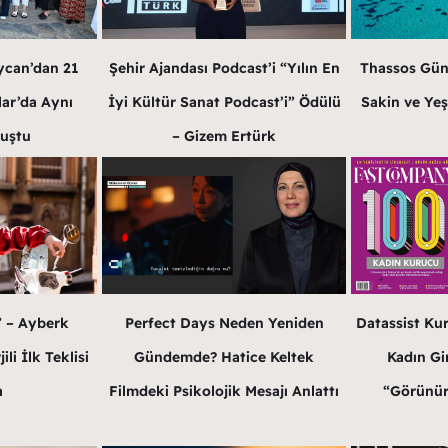
ycan’dan 21
Şehir Ajandası Podcast’i “Yılın En
Thassos Gün
lar’da Aynı
İyi Kültür Sanat Podcast’i” Ödülü
Sakin ve Yeş
luştu
– Gizem Ertürk
” – Ayberk
Perfect Days Neden Yeniden
Datassist Ku
li İlk Teklisi
Gündemde? Hatice Keltek
Kadın Gir
a
Filmdeki Psikolojik Mesajı Anlattı
“Görünür