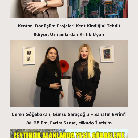
Kentsel Dönüşüm Projeleri Kent Kimliğini Tehdit
Ediyor: Uzmanlardan Kritik Uyarı
Ceren Göğebakan, Günsu Saraçoğlu – Sanatın Evrim’i
86. Bölüm, Evrim Sanat, Mikado İletişim