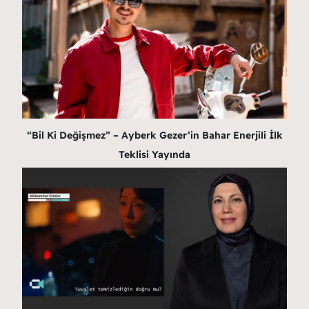
“Bil Ki Değişmez” – Ayberk Gezer’in Bahar Enerjili İlk
Teklisi Yayında