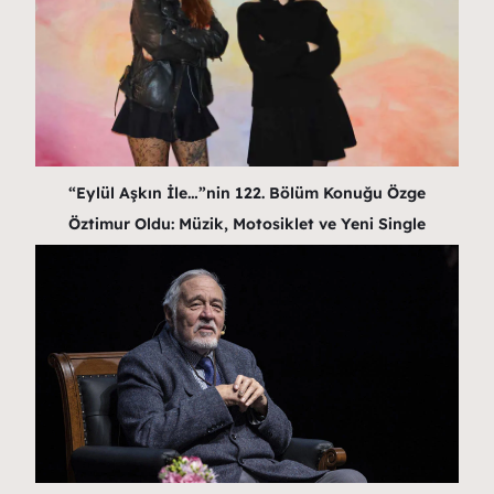
“Eylül Aşkın İle…”nin 122. Bölüm Konuğu Özge
Öztimur Oldu: Müzik, Motosiklet ve Yeni Single