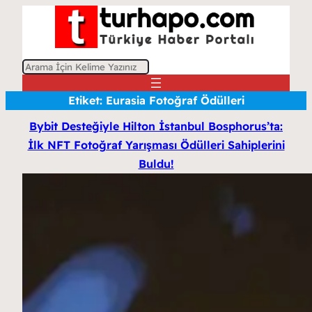
A
r
Etiket:
Eurasia Fotoğraf Ödülleri
a
Bybit Desteğiyle Hilton İstanbul Bosphorus’ta:
İlk NFT Fotoğraf Yarışması Ödülleri Sahiplerini
Buldu!