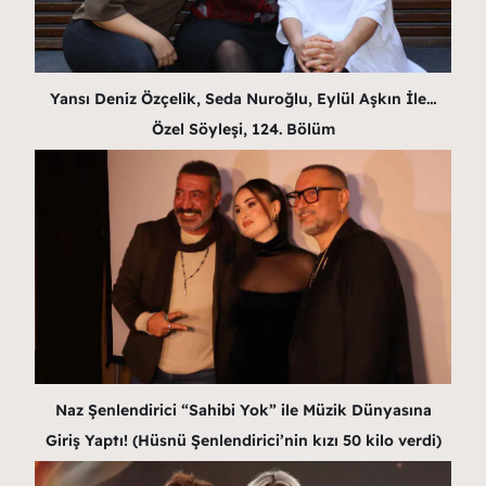
Yansı Deniz Özçelik, Seda Nuroğlu, Eylül Aşkın İle…
Özel Söyleşi, 124. Bölüm
Naz Şenlendirici “Sahibi Yok” ile Müzik Dünyasına
Giriş Yaptı! (Hüsnü Şenlendirici’nin kızı 50 kilo verdi)