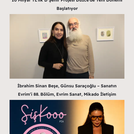
10 Milyar TL’lik D Şehir Projesi Düzce’de Yeni Dönemi
Başlatıyor
İbrahim Sinan Beşe, Günsu Saraçoğlu – Sanatın
Evrim’i 88. Bölüm, Evrim Sanat, Mikado İletişim