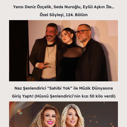
Yansı Deniz Özçelik, Seda Nuroğlu, Eylül Aşkın İle…
Özel Söyleşi, 124. Bölüm
Naz Şenlendirici “Sahibi Yok” ile Müzik Dünyasına
Giriş Yaptı! (Hüsnü Şenlendirici’nin kızı 50 kilo verdi)