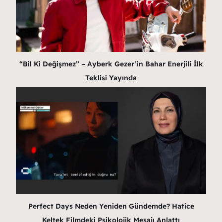
“Bil Ki Değişmez” – Ayberk Gezer’in Bahar Enerjili İlk
Teklisi Yayında
Perfect Days Neden Yeniden Gündemde? Hatice
Keltek Filmdeki Psikolojik Mesajı Anlattı