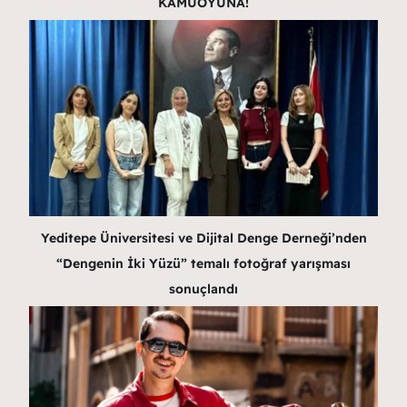
KAMUOYUNA!
Yeditepe Üniversitesi ve Dijital Denge Derneği’nden
“Dengenin İki Yüzü” temalı fotoğraf yarışması
sonuçlandı