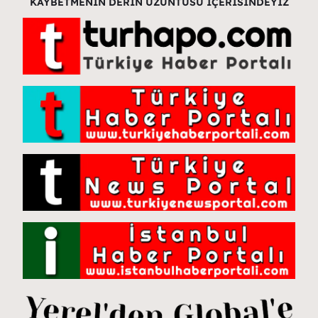
KAYBETMENİN DERİN ÜZÜNTÜSÜ İÇERİSİNDEYİZ