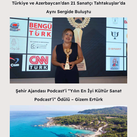
Türkiye ve Azerbaycan’dan 21 Sanatçı Tahtakuşlar’da
Aynı Sergide Buluştu
Şehir Ajandası Podcast’i “Yılın En İyi Kültür Sanat
Podcast’i” Ödülü – Gizem Ertürk