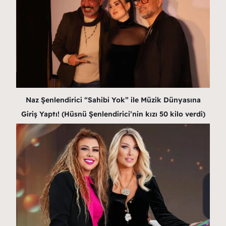
Naz Şenlendirici “Sahibi Yok” ile Müzik Dünyasına
Giriş Yaptı! (Hüsnü Şenlendirici’nin kızı 50 kilo verdi)