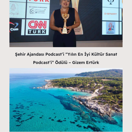
Şehir Ajandası Podcast’i “Yılın En İyi Kültür Sanat
Podcast’i” Ödülü – Gizem Ertürk