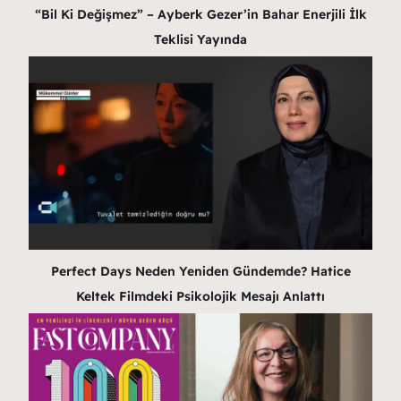
“Bil Ki Değişmez” – Ayberk Gezer’in Bahar Enerjili İlk
Teklisi Yayında
Perfect Days Neden Yeniden Gündemde? Hatice
Keltek Filmdeki Psikolojik Mesajı Anlattı