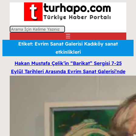
A
r
Etiket:
Evrim Sanat Galerisi Kadıköy sanat
a
etkinlikleri
Hakan Mustafa Çelik’in “Barikat” Sergisi 7-25
Eylül Tarihleri Arasında Evrim Sanat Galerisi’nde