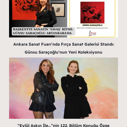
Ankara Sanat Fuarı’nda Fırça Sanat Galerisi Standı:
Günsu Saraçoğlu’nun Yeni Koleksiyonu
“Eylül Aşkın İle…”nin 122. Bölüm Konuğu Özge