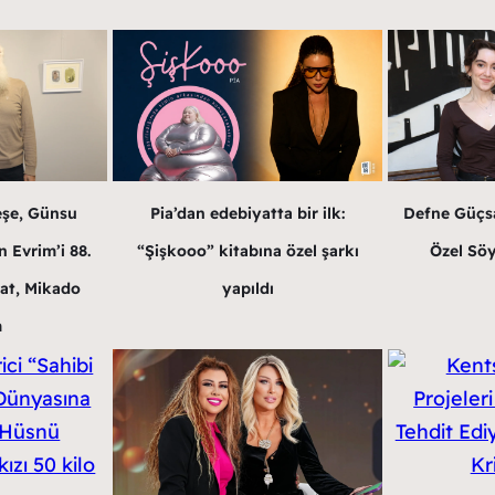
eşe, Günsu
Pia’dan edebiyatta bir ilk:
Defne Güçsa
 Evrim’i 88.
“Şişkooo” kitabına özel şarkı
Özel Söy
at, Mikado
yapıldı
m