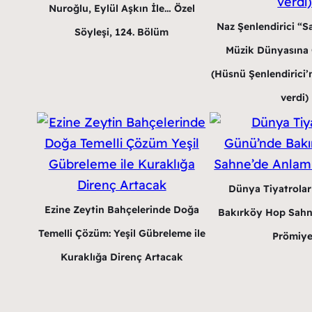
Nuroğlu, Eylül Aşkın İle… Özel
Naz Şenlendirici “Sa
Söyleşi, 124. Bölüm
Müzik Dünyasına G
(Hüsnü Şenlendirici’n
verdi)
Dünya Tiyatrola
Ezine Zeytin Bahçelerinde Doğa
Bakırköy Hop Sahn
Temelli Çözüm: Yeşil Gübreleme ile
Prömiye
Kuraklığa Direnç Artacak