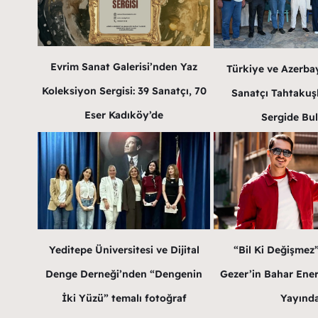
Evrim Sanat Galerisi’nden Yaz
Türkiye ve Azerba
Koleksiyon Sergisi: 39 Sanatçı, 70
Sanatçı Tahtakuş
Eser Kadıköy’de
Sergide Bu
Yeditepe Üniversitesi ve Dijital
“Bil Ki Değişmez
Denge Derneği’nden “Dengenin
Gezer’in Bahar Enerji
İki Yüzü” temalı fotoğraf
Yayınd