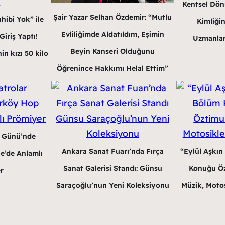
Kentsel Dön
Şair Yazar Selhan Özdemir: “Mutlu
hibi Yok” ile
Kimliğin
Evliliğimde Aldatıldım, Eşimin
iriş Yaptı!
Uzmanlar
Beyin Kanseri Olduğunu
in kızı 50 kilo
Öğrenince Hakkımı Helal Ettim”
r Günü’nde
Ankara Sanat Fuarı’nda Fırça
“Eylül Aşkın
e’de Anlamlı
Sanat Galerisi Standı: Günsu
Konuğu Öz
r
Saraçoğlu’nun Yeni Koleksiyonu
Müzik, Motos