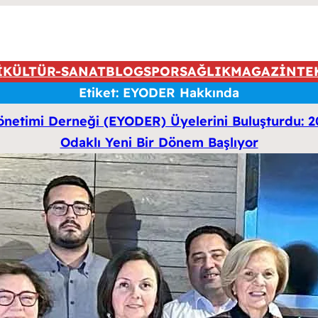
İ
KÜLTÜR-SANAT
BLOG
SPOR
SAĞLIK
MAGAZİN
TE
Etiket:
EYODER Hakkında
Yönetimi Derneği (EYODER) Üyelerini Buluşturdu: 20
Odaklı Yeni Bir Dönem Başlıyor