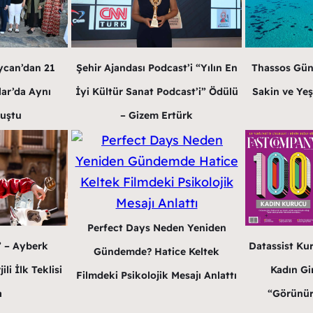
ycan’dan 21
Şehir Ajandası Podcast’i “Yılın En
Thassos Gün
lar’da Aynı
İyi Kültür Sanat Podcast’i” Ödülü
Sakin ve Yeş
luştu
– Gizem Ertürk
Perfect Days Neden Yeniden
” – Ayberk
Datassist Ku
Gündemde? Hatice Keltek
li İlk Teklisi
Kadın Gir
Filmdeki Psikolojik Mesajı Anlattı
a
“Görünür