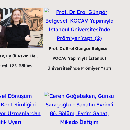
Prof. Dr. Erol Güngör Belgeseli
v, Eylül Aşkın İle…
KOCAV Yapımıyla İstanbul
leşi, 125. Bölüm
Üniversitesi’nde Prömiyer Yaptı