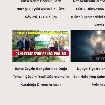
Yansı Deniz Özçelik, Seda
Naz Şenlendirici “Sa
Nuroğlu, Eylül Aşkın İle… Özel
Müzik Dünyasına G
Söyleşi, 124. Bölüm
(Hüsnü Şenlendirici’n
verdi)
Ezine Zeytin Bahçelerinde Doğa
Dünya Tiyatrola
Temelli Çözüm: Yeşil Gübreleme ile
Bakırköy Hop Sahn
Kuraklığa Direnç Artacak
Prömiye