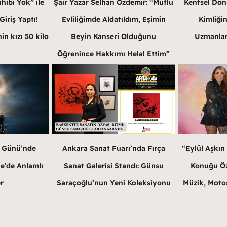
hibi Yok” ile
Şair Yazar Selhan Özdemir: “Mutlu
Kentsel Dön
iriş Yaptı!
Evliliğimde Aldatıldım, Eşimin
Kimliğin
in kızı 50 kilo
Beyin Kanseri Olduğunu
Uzmanlar
Öğrenince Hakkımı Helal Ettim”
r Günü’nde
Ankara Sanat Fuarı’nda Fırça
“Eylül Aşkın
e’de Anlamlı
Sanat Galerisi Standı: Günsu
Konuğu Öz
r
Saraçoğlu’nun Yeni Koleksiyonu
Müzik, Motos