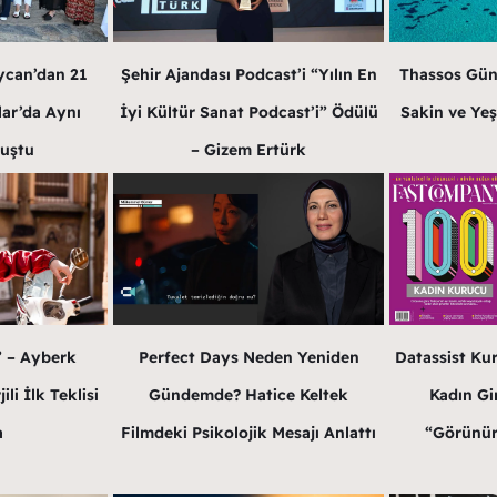
ycan’dan 21
Şehir Ajandası Podcast’i “Yılın En
Thassos Gün
lar’da Aynı
İyi Kültür Sanat Podcast’i” Ödülü
Sakin ve Yeş
luştu
– Gizem Ertürk
” – Ayberk
Perfect Days Neden Yeniden
Datassist Ku
li İlk Teklisi
Gündemde? Hatice Keltek
Kadın Gir
a
Filmdeki Psikolojik Mesajı Anlattı
“Görünür