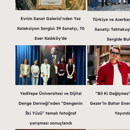
Evrim Sanat Galerisi’nden Yaz
Türkiye ve Azerba
Koleksiyon Sergisi: 39 Sanatçı, 70
Sanatçı Tahtakuş
Eser Kadıköy’de
Sergide Bu
Yeditepe Üniversitesi ve Dijital
“Bil Ki Değişmez
Denge Derneği’nden “Dengenin
Gezer’in Bahar Enerji
İki Yüzü” temalı fotoğraf
Yayınd
yarışması sonuçlandı