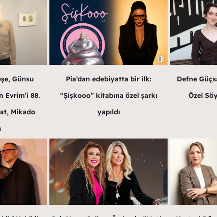
eşe, Günsu
Pia’dan edebiyatta bir ilk:
Defne Güçsa
 Evrim’i 88.
“Şişkooo” kitabına özel şarkı
Özel Söy
at, Mikado
yapıldı
m