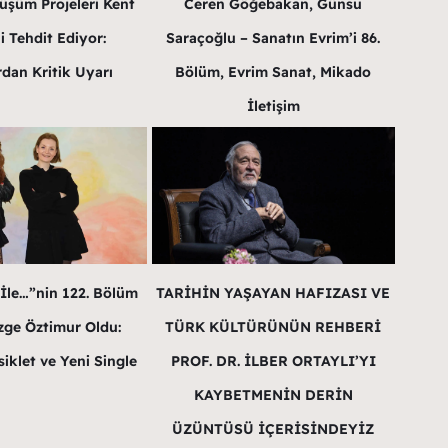
üşüm Projeleri Kent
Ceren Göğebakan, Günsu
i Tehdit Ediyor:
Saraçoğlu – Sanatın Evrim’i 86.
dan Kritik Uyarı
Bölüm, Evrim Sanat, Mikado
İletişim
 İle…”nin 122. Bölüm
TARİHİN YAŞAYAN HAFIZASI VE
ge Öztimur Oldu:
TÜRK KÜLTÜRÜNÜN REHBERİ
iklet ve Yeni Single
PROF. DR. İLBER ORTAYLI’YI
KAYBETMENİN DERİN
ÜZÜNTÜSÜ İÇERİSİNDEYİZ