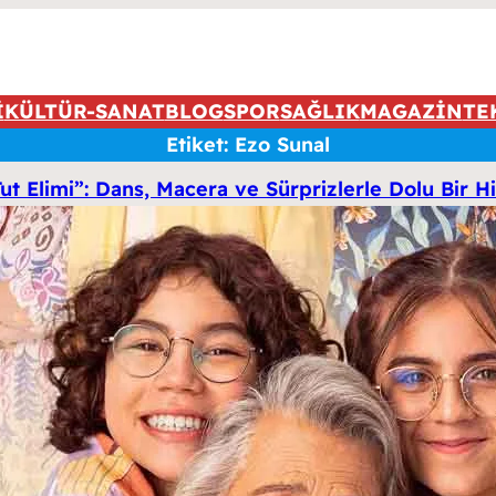
İ
KÜLTÜR-SANAT
BLOG
SPOR
SAĞLIK
MAGAZİN
TE
Etiket:
Ezo Sunal
 Elimi”: Dans, Macera ve Sürprizlerle Dolu Bir Hi