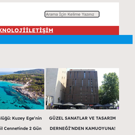
A
r
KNOLOJİ
İLETİŞİM
a
lüğü: Kuzey Ege’nin
GÜZEL SANATLAR VE TASARIM
şil Cennetinde 2 Gün
DERNEĞİ’NDEN KAMUOYUNA!