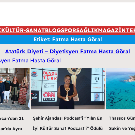
İ
KÜLTÜR-SANAT
BLOG
SPOR
SAĞLIK
MAGAZİN
TE
Etiket:
Fatma Hasta Göral
Atatürk Diyeti – Diyetisyen Fatma Hasta Göral
Thassos Gün
Şehir Ajandası Podcast’i “Yılın En
ycan’dan 21
Sakin ve Ye
İyi Kültür Sanat Podcast’i” Ödülü
lar’da Aynı