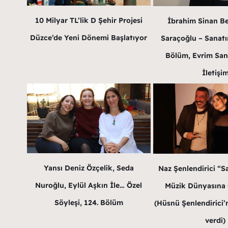
10 Milyar TL’lik D Şehir Projesi
İbrahim Sinan B
Düzce’de Yeni Dönemi Başlatıyor
Saraçoğlu – Sanatın
Bölüm, Evrim San
İletişi
Yansı Deniz Özçelik, Seda
Naz Şenlendirici “Sa
Nuroğlu, Eylül Aşkın İle… Özel
Müzik Dünyasına G
Söyleşi, 124. Bölüm
(Hüsnü Şenlendirici’n
verdi)