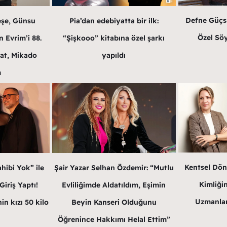
Defne Güçsa
Pia’dan edebiyatta bir ilk:
eşe, Günsu
Özel Söy
“Şişkooo” kitabına özel şarkı
 Evrim’i 88.
yapıldı
at, Mikado
m
Kentsel Dön
Şair Yazar Selhan Özdemir: “Mutlu
hibi Yok” ile
Kimliğin
Evliliğimde Aldatıldım, Eşimin
iriş Yaptı!
Uzmanlar
Beyin Kanseri Olduğunu
in kızı 50 kilo
Öğrenince Hakkımı Helal Ettim”