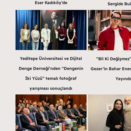
Eser Kadıköy’de
Sergide Bu
Yeditepe Üniversitesi ve Dijital
“Bil Ki Değişmez
Denge Derneği’nden “Dengenin
Gezer’in Bahar Enerji
İki Yüzü” temalı fotoğraf
Yayınd
yarışması sonuçlandı