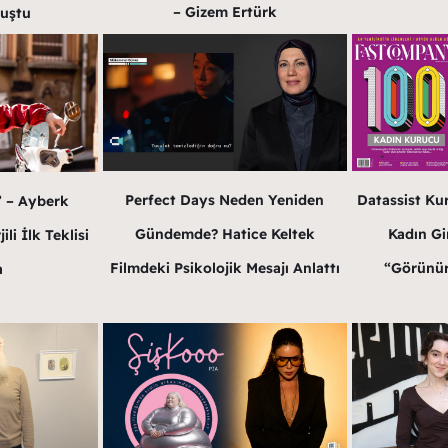
– Gizem Ertürk
luştu
Datassist Ku
Perfect Days Neden Yeniden
” – Ayberk
Kadın Gir
Gündemde? Hatice Keltek
li İlk Teklisi
“Görünür
Filmdeki Psikolojik Mesajı Anlattı
a