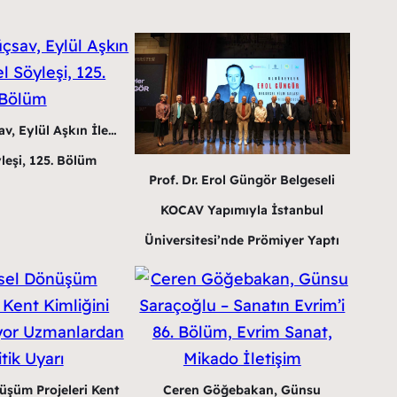
v, Eylül Aşkın İle…
leşi, 125. Bölüm
Prof. Dr. Erol Güngör Belgeseli
KOCAV Yapımıyla İstanbul
Üniversitesi’nde Prömiyer Yaptı
üşüm Projeleri Kent
Ceren Göğebakan, Günsu