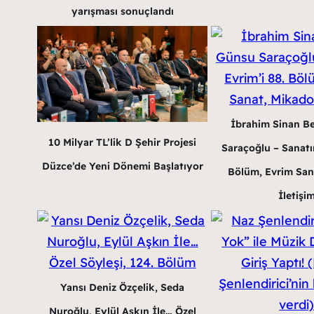
yarışması sonuçlandı
İbrahim Sinan B
10 Milyar TL’lik D Şehir Projesi
Saraçoğlu – Sanatın
Düzce’de Yeni Dönemi Başlatıyor
Bölüm, Evrim San
İletişi
Yansı Deniz Özçelik, Seda
Nuroğlu, Eylül Aşkın İle… Özel