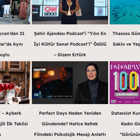
ycan’dan 21
Şehir Ajandası Podcast’i “Yılın En
Thassos Gün
lar’da Aynı
İyi Kültür Sanat Podcast’i” Ödülü
Sakin ve Yeş
luştu
– Gizem Ertürk
” – Ayberk
Perfect Days Neden Yeniden
Datassist Ku
li İlk Teklisi
Gündemde? Hatice Keltek
Kadın Gir
a
Filmdeki Psikolojik Mesajı Anlattı
“Görünür