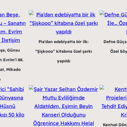
Pia’dan edebiyatta bir ilk:
Defne Güçsa
eşe, Günsu
“Şişkooo” kitabına özel şarkı
Özel Söy
 Evrim’i 88.
yapıldı
at, Mikado
m
Kentsel Dön