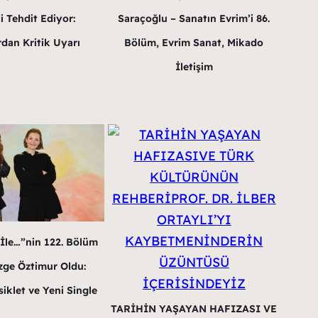
i Tehdit Ediyor:
Saraçoğlu – Sanatın Evrim’i 86.
dan Kritik Uyarı
Bölüm, Evrim Sanat, Mikado
İletişim
 İle…”nin 122. Bölüm
ge Öztimur Oldu:
iklet ve Yeni Single
TARİHİN YAŞAYAN HAFIZASI VE