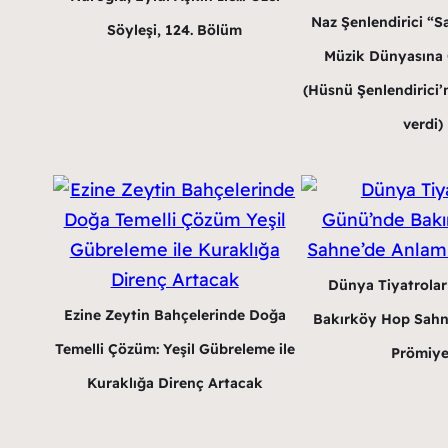
Naz Şenlendirici “Sa
Söyleşi, 124. Bölüm
Müzik Dünyasına G
(Hüsnü Şenlendirici’n
verdi)
Dünya Tiyatrola
Ezine Zeytin Bahçelerinde Doğa
Bakırköy Hop Sahn
Temelli Çözüm: Yeşil Gübreleme ile
Prömiye
Kuraklığa Direnç Artacak