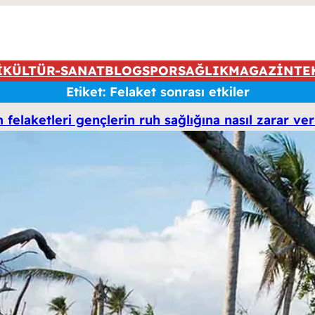
İ
KÜLTÜR-SANAT
BLOG
SPOR
SAĞLIK
MAGAZİN
TE
Etiket:
Felaket sonrası etkiler
 felaketleri gençlerin ruh sağlığına nasıl zarar ve