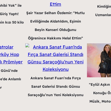
hibi Yok” ile
Kimliğin
Şair Yazar Selhan Özdemir: “Mutlu
iriş Yaptı!
Uzmanlar
Evliliğimde Aldatıldım, Eşimin
in kızı 50 kilo
Beyin Kanseri Olduğunu
Öğrenince Hakkımı Helal Ettim”
r Günü’nde
Ankara Sanat Fuarı’nda Fırça
e’de Anlamlı
“Eylül Aşkın
Sanat Galerisi Standı: Günsu
r
Konuğu Öz
Saraçoğlu’nun Yeni Koleksiyonu
Müzik, Motos