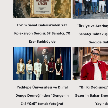
Evrim Sanat Galerisi’nden Yaz
Türkiye ve Azerba
Koleksiyon Sergisi: 39 Sanatçı, 70
Sanatçı Tahtakuş
Eser Kadıköy’de
Sergide Bu
Yeditepe Üniversitesi ve Dijital
“Bil Ki Değişmez
Denge Derneği’nden “Dengenin
Gezer’in Bahar Enerji
İki Yüzü” temalı fotoğraf
Yayınd