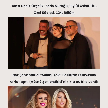
Yansı Deniz Özçelik, Seda Nuroğlu, Eylül Aşkın İle…
Özel Söyleşi, 124. Bölüm
Naz Şenlendirici “Sahibi Yok” ile Müzik Dünyasına
Giriş Yaptı! (Hüsnü Şenlendirici’nin kızı 50 kilo verdi)