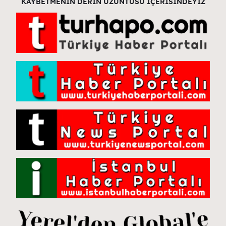
KAYBETMENİN DERİN ÜZÜNTÜSÜ İÇERİSİNDEYİZ