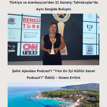
Türkiye ve Azerbaycan’dan 21 Sanatçı Tahtakuşlar’da
Aynı Sergide Buluştu
Şehir Ajandası Podcast’i “Yılın En İyi Kültür Sanat
Podcast’i” Ödülü – Gizem Ertürk