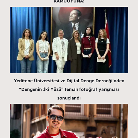
KAMUOYUNA!
Yeditepe Üniversitesi ve Dijital Denge Derneği’nden
“Dengenin İki Yüzü” temalı fotoğraf yarışması
sonuçlandı