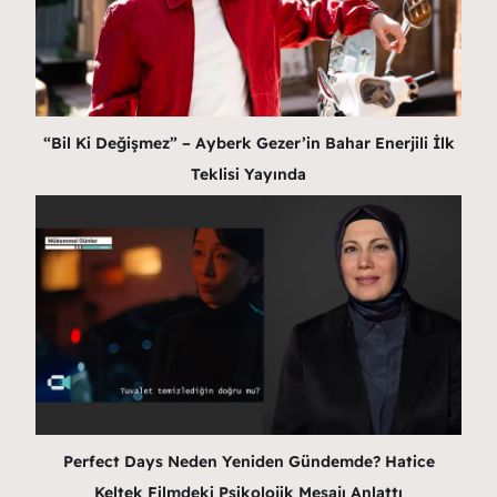
“Bil Ki Değişmez” – Ayberk Gezer’in Bahar Enerjili İlk
Teklisi Yayında
Perfect Days Neden Yeniden Gündemde? Hatice
Keltek Filmdeki Psikolojik Mesajı Anlattı