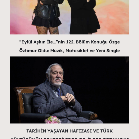
“Eylül Aşkın İle…”nin 122. Bölüm Konuğu Özge
Öztimur Oldu: Müzik, Motosiklet ve Yeni Single
TARİHİN YAŞAYAN HAFIZASI VE TÜRK