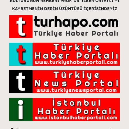
KÜLTÜRÜNÜN REHBERİ PROF. DR. İLBER ORTAYLI’YI
KAYBETMENİN DERİN ÜZÜNTÜSÜ İÇERİSİNDEYİZ