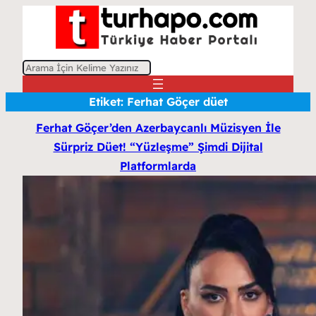
A
r
Etiket:
Ferhat Göçer düet
a
Ferhat Göçer’den Azerbaycanlı Müzisyen İle
Sürpriz Düet! “Yüzleşme” Şimdi Dijital
Platformlarda