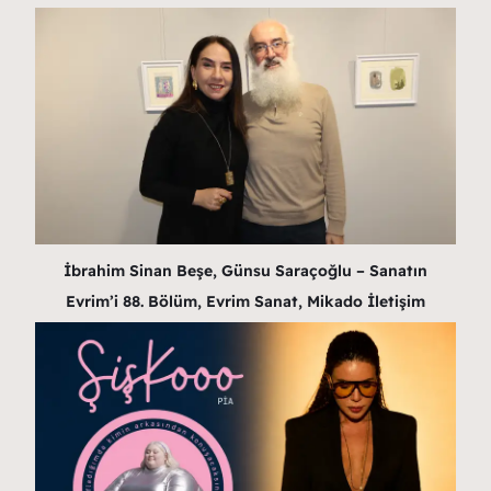
İbrahim Sinan Beşe, Günsu Saraçoğlu – Sanatın
Evrim’i 88. Bölüm, Evrim Sanat, Mikado İletişim