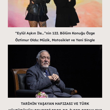
“Eylül Aşkın İle…”nin 122. Bölüm Konuğu Özge
Öztimur Oldu: Müzik, Motosiklet ve Yeni Single
TARİHİN YAŞAYAN HAFIZASI VE TÜRK