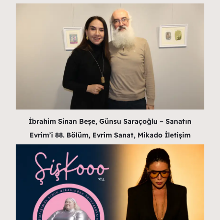
İbrahim Sinan Beşe, Günsu Saraçoğlu – Sanatın
Evrim’i 88. Bölüm, Evrim Sanat, Mikado İletişim