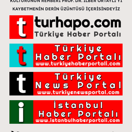
KÜLTÜRÜNÜN REHBERİ PROF. DR. İLBER ORTAYLI’YI
KAYBETMENİN DERİN ÜZÜNTÜSÜ İÇERİSİNDEYİZ