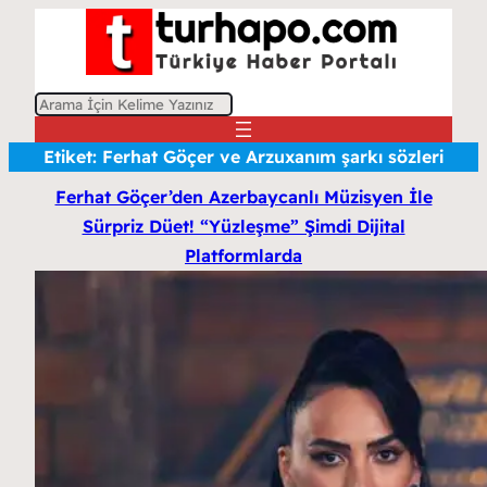
A
r
Etiket:
Ferhat Göçer ve Arzuxanım şarkı sözleri
a
Ferhat Göçer’den Azerbaycanlı Müzisyen İle
Sürpriz Düet! “Yüzleşme” Şimdi Dijital
Platformlarda