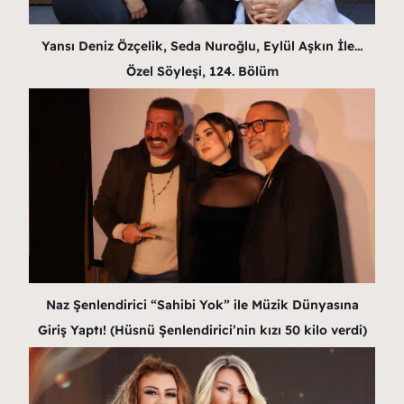
Yansı Deniz Özçelik, Seda Nuroğlu, Eylül Aşkın İle…
Özel Söyleşi, 124. Bölüm
Naz Şenlendirici “Sahibi Yok” ile Müzik Dünyasına
Giriş Yaptı! (Hüsnü Şenlendirici’nin kızı 50 kilo verdi)