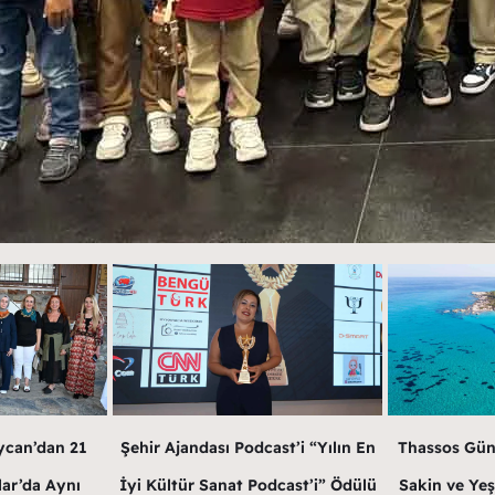
ycan’dan 21
Şehir Ajandası Podcast’i “Yılın En
Thassos Gün
lar’da Aynı
İyi Kültür Sanat Podcast’i” Ödülü
Sakin ve Yeş