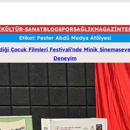
İ
KÜLTÜR-SANAT
BLOG
SPOR
SAĞLIK
MAGAZİN
TE
Etiket:
Fester Abdü Medya Atölyesi
ği Çocuk Filmleri Festivali’nde Minik Sinemaseve
Deneyim