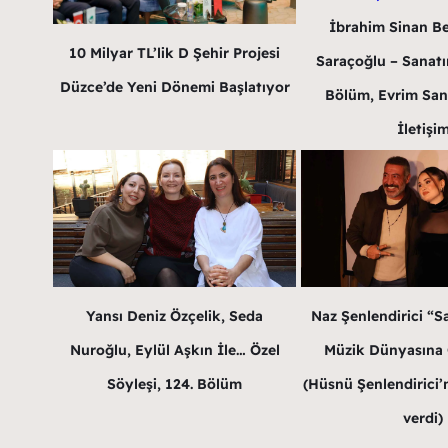
İbrahim Sinan B
10 Milyar TL’lik D Şehir Projesi
Saraçoğlu – Sanatın
Düzce’de Yeni Dönemi Başlatıyor
Bölüm, Evrim San
İletişi
Yansı Deniz Özçelik, Seda
Naz Şenlendirici “Sa
Nuroğlu, Eylül Aşkın İle… Özel
Müzik Dünyasına G
Söyleşi, 124. Bölüm
(Hüsnü Şenlendirici’n
verdi)