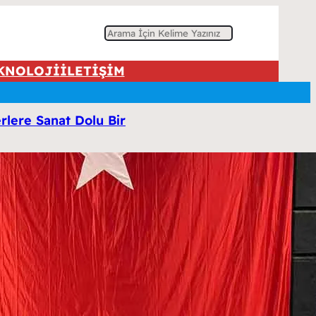
A
r
KNOLOJİ
İLETİŞİM
a
rlere Sanat Dolu Bir