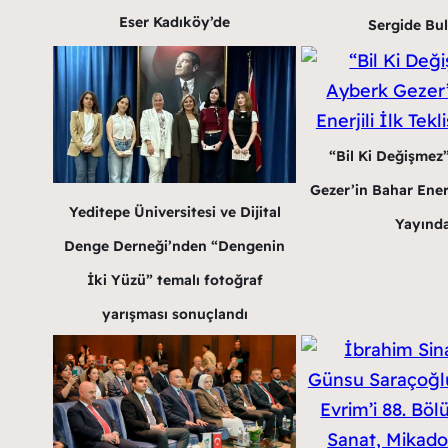
Eser Kadıköy’de
Sergide Bu
“Bil Ki Değişmez
Gezer’in Bahar Enerji
Yeditepe Üniversitesi ve Dijital
Yayınd
Denge Derneği’nden “Dengenin
İki Yüzü” temalı fotoğraf
yarışması sonuçlandı