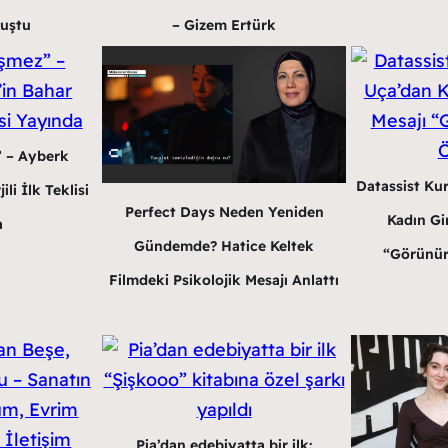
luştu
– Gizem Ertürk
” – Ayberk
Datassist Ku
li İlk Teklisi
Perfect Days Neden Yeniden
Kadın Gir
a
Gündemde? Hatice Keltek
“Görünür
Filmdeki Psikolojik Mesajı Anlattı
Pia’dan edebiyatta bir ilk: