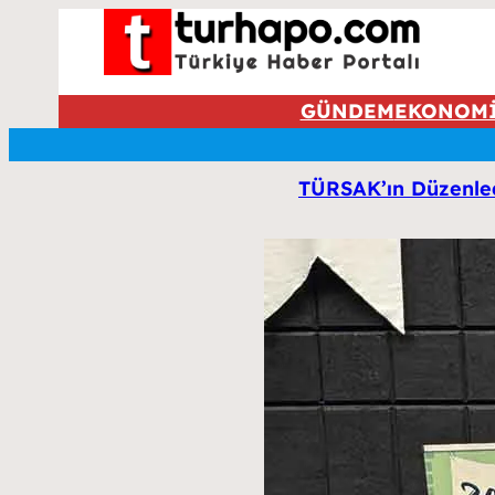
GÜNDEM
EKONOM
TÜRSAK’ın Düzenledi