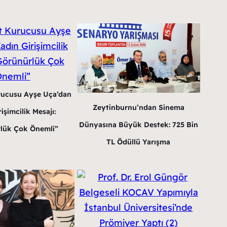
rucusu Ayşe Uça’dan
Zeytinburnu’ndan Sinema
işimcilik Mesajı:
Dünyasına Büyük Destek: 725 Bin
lük Çok Önemli”
TL Ödüllü Yarışma