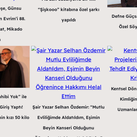
eşe, Günsu
“Şişkooo” kitabına özel şarkı
Defne Güçsa
 Evrim’i 88.
yapıldı
Özel Söy
at, Mikado
m
Kentsel Dön
hibi Yok” ile
Kimliğin
Şair Yazar Selhan Özdemir: “Mutlu
iriş Yaptı!
Uzmanlar
Evliliğimde Aldatıldım, Eşimin
in kızı 50 kilo
Beyin Kanseri Olduğunu