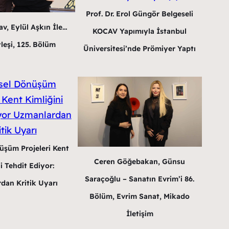
Prof. Dr. Erol Güngör Belgeseli
v, Eylül Aşkın İle…
KOCAV Yapımıyla İstanbul
leşi, 125. Bölüm
Üniversitesi’nde Prömiyer Yaptı
üşüm Projeleri Kent
Ceren Göğebakan, Günsu
i Tehdit Ediyor:
Saraçoğlu – Sanatın Evrim’i 86.
dan Kritik Uyarı
Bölüm, Evrim Sanat, Mikado
İletişim