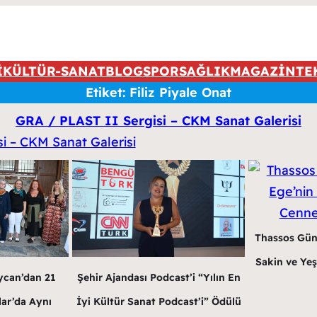
İ
KÜLTÜR-SANAT
BLOG
SPOR
SAĞLIK
MAGAZİN
TE
Etiket:
Filiz Piyale Onat
GRA / PLAST II Sergisi – CKM Sanat Galerisi
Thassos Gün
Sakin ve Yeş
ycan’dan 21
Şehir Ajandası Podcast’i “Yılın En
lar’da Aynı
İyi Kültür Sanat Podcast’i” Ödülü