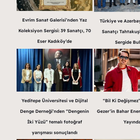
Evrim Sanat Galerisi’nden Yaz
Türkiye ve Azerba
Koleksiyon Sergisi: 39 Sanatçı, 70
Sanatçı Tahtakuş
Eser Kadıköy’de
Sergide Bu
Yeditepe Üniversitesi ve Dijital
“Bil Ki Değişmez
Denge Derneği’nden “Dengenin
Gezer’in Bahar Enerji
İki Yüzü” temalı fotoğraf
Yayınd
yarışması sonuçlandı