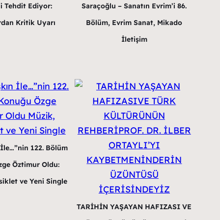
i Tehdit Ediyor:
Saraçoğlu – Sanatın Evrim’i 86.
dan Kritik Uyarı
Bölüm, Evrim Sanat, Mikado
İletişim
 İle…”nin 122. Bölüm
ge Öztimur Oldu:
iklet ve Yeni Single
TARİHİN YAŞAYAN HAFIZASI VE