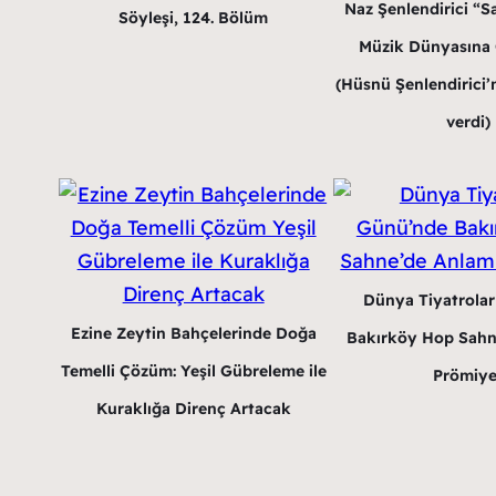
Naz Şenlendirici “Sa
Söyleşi, 124. Bölüm
Müzik Dünyasına G
(Hüsnü Şenlendirici’n
verdi)
Dünya Tiyatrola
Ezine Zeytin Bahçelerinde Doğa
Bakırköy Hop Sahn
Temelli Çözüm: Yeşil Gübreleme ile
Prömiye
Kuraklığa Direnç Artacak