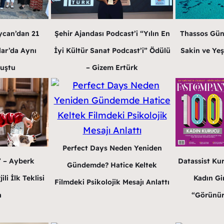
ycan’dan 21
Şehir Ajandası Podcast’i “Yılın En
Thassos Gün
lar’da Aynı
İyi Kültür Sanat Podcast’i” Ödülü
Sakin ve Yeş
luştu
– Gizem Ertürk
Perfect Days Neden Yeniden
” – Ayberk
Datassist Ku
Gündemde? Hatice Keltek
li İlk Teklisi
Kadın Gir
Filmdeki Psikolojik Mesajı Anlattı
a
“Görünür