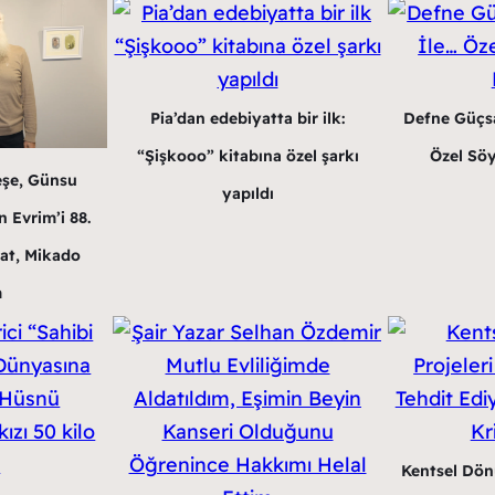
Pia’dan edebiyatta bir ilk:
Defne Güçsa
“Şişkooo” kitabına özel şarkı
Özel Söy
eşe, Günsu
yapıldı
 Evrim’i 88.
at, Mikado
m
Kentsel Dön