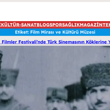
İ
KÜLTÜR-SANAT
BLOG
SPOR
SAĞLIK
MAGAZİN
TE
Etiket:
Film Mirası ve Kültürü Müzesi
 Filmler Festivali’nde Türk Sinemasının Köklerine 