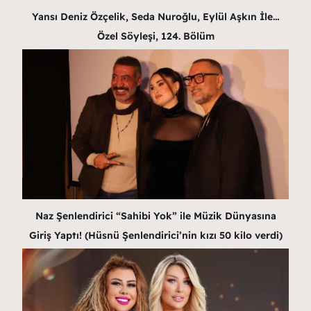
Yansı Deniz Özçelik, Seda Nuroğlu, Eylül Aşkın İle…
Özel Söyleşi, 124. Bölüm
Naz Şenlendirici “Sahibi Yok” ile Müzik Dünyasına
Giriş Yaptı! (Hüsnü Şenlendirici’nin kızı 50 kilo verdi)