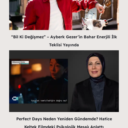
“Bil Ki Değişmez” – Ayberk Gezer’in Bahar Enerjili İlk
Teklisi Yayında
Perfect Days Neden Yeniden Gündemde? Hatice
Keltek Filmdeki Psikolojik Mesajı Anlattı