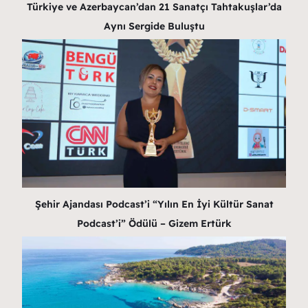
Türkiye ve Azerbaycan’dan 21 Sanatçı Tahtakuşlar’da
Aynı Sergide Buluştu
Şehir Ajandası Podcast’i “Yılın En İyi Kültür Sanat
Podcast’i” Ödülü – Gizem Ertürk