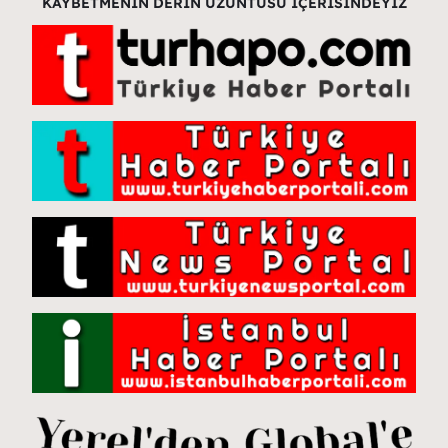
KAYBETMENİN DERİN ÜZÜNTÜSÜ İÇERİSİNDEYİZ