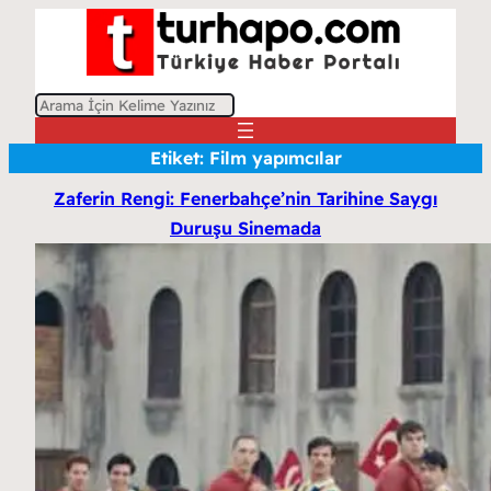
A
r
Etiket:
Film yapımcılar
a
Zaferin Rengi: Fenerbahçe’nin Tarihine Saygı
Duruşu Sinemada