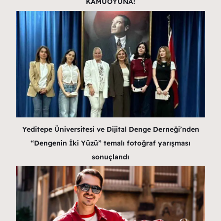
KAMUOYUNA!
Yeditepe Üniversitesi ve Dijital Denge Derneği’nden
“Dengenin İki Yüzü” temalı fotoğraf yarışması
sonuçlandı