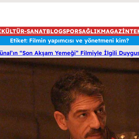
İ
KÜLTÜR-SANAT
BLOG
SPOR
SAĞLIK
MAGAZİN
TE
Etiket:
Filmin yapımcısı ve yönetmeni kim?
nal’ın “Son Akşam Yemeği” Filmiyle İlgili Duygus