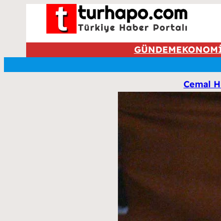
GÜNDEM
EKONOM
Cemal Hü