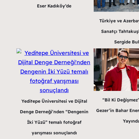
Eser Kadıköy’de
Türkiye ve Azerba
Sanatçı Tahtakuş
Sergide Bu
“Bil Ki Değişmez
Yeditepe Üniversitesi ve Dijital
Gezer’in Bahar Enerji
Denge Derneği’nden “Dengenin
Yayınd
İki Yüzü” temalı fotoğraf
yarışması sonuçlandı