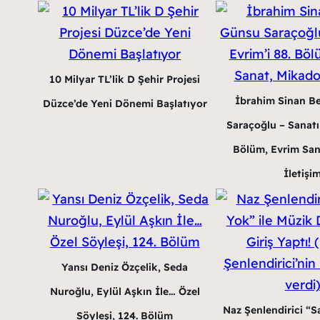
10 Milyar TL’lik D Şehir Projesi
İbrahim Sinan B
Düzce’de Yeni Dönemi Başlatıyor
Saraçoğlu – Sanatın
Bölüm, Evrim San
İletişi
Yansı Deniz Özçelik, Seda
Nuroğlu, Eylül Aşkın İle… Özel
Naz Şenlendirici “Sa
Söyleşi, 124. Bölüm