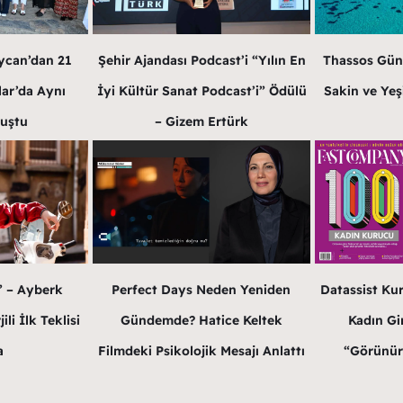
Şehir Ajandası Podcast’i “Yılın En
ycan’dan 21
Thassos Gün
İyi Kültür Sanat Podcast’i” Ödülü
lar’da Aynı
Sakin ve Yeş
– Gizem Ertürk
luştu
Perfect Days Neden Yeniden
” – Ayberk
Datassist Ku
Gündemde? Hatice Keltek
li İlk Teklisi
Kadın Gir
Filmdeki Psikolojik Mesajı Anlattı
a
“Görünür