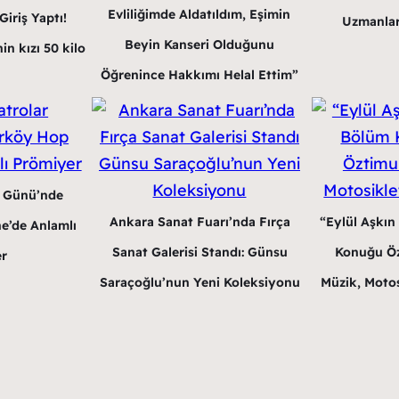
Evliliğimde Aldatıldım, Eşimin
iriş Yaptı!
Uzmanlar
Beyin Kanseri Olduğunu
in kızı 50 kilo
Öğrenince Hakkımı Helal Ettim”
r Günü’nde
Ankara Sanat Fuarı’nda Fırça
“Eylül Aşkın
e’de Anlamlı
Sanat Galerisi Standı: Günsu
Konuğu Öz
r
Saraçoğlu’nun Yeni Koleksiyonu
Müzik, Motos