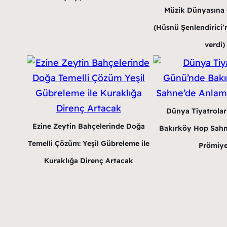
Müzik Dünyasına G
(Hüsnü Şenlendirici’n
verdi)
Dünya Tiyatrola
Ezine Zeytin Bahçelerinde Doğa
Bakırköy Hop Sahn
Temelli Çözüm: Yeşil Gübreleme ile
Prömiye
Kuraklığa Direnç Artacak