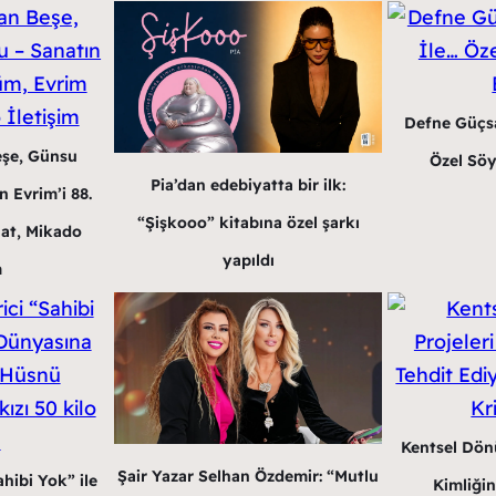
Defne Güçsa
eşe, Günsu
Özel Söy
Pia’dan edebiyatta bir ilk:
 Evrim’i 88.
“Şişkooo” kitabına özel şarkı
at, Mikado
yapıldı
m
Kentsel Dön
Şair Yazar Selhan Özdemir: “Mutlu
hibi Yok” ile
Kimliğin