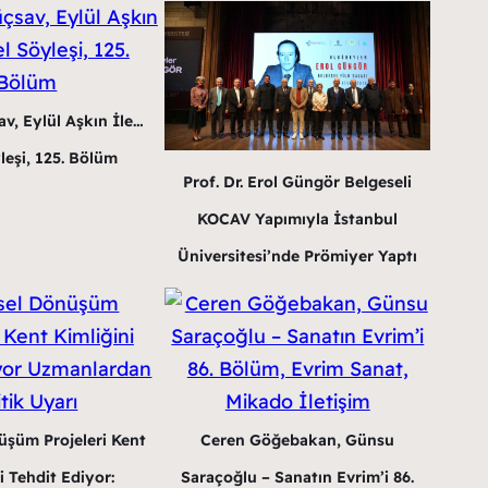
v, Eylül Aşkın İle…
leşi, 125. Bölüm
Prof. Dr. Erol Güngör Belgeseli
KOCAV Yapımıyla İstanbul
Üniversitesi’nde Prömiyer Yaptı
üşüm Projeleri Kent
Ceren Göğebakan, Günsu
i Tehdit Ediyor:
Saraçoğlu – Sanatın Evrim’i 86.