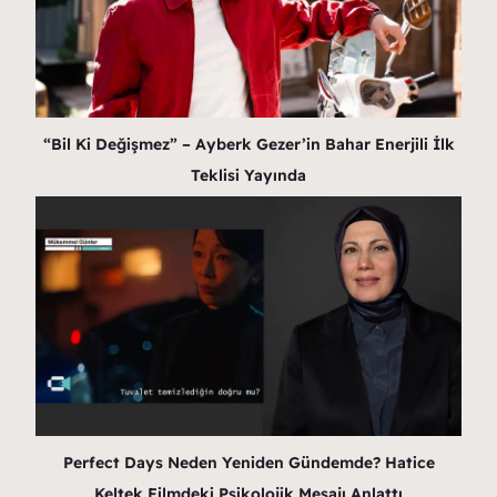
“Bil Ki Değişmez” – Ayberk Gezer’in Bahar Enerjili İlk
Teklisi Yayında
Perfect Days Neden Yeniden Gündemde? Hatice
Keltek Filmdeki Psikolojik Mesajı Anlattı