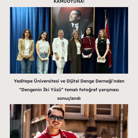
KAMUOYUNA!
Yeditepe Üniversitesi ve Dijital Denge Derneği’nden
“Dengenin İki Yüzü” temalı fotoğraf yarışması
sonuçlandı