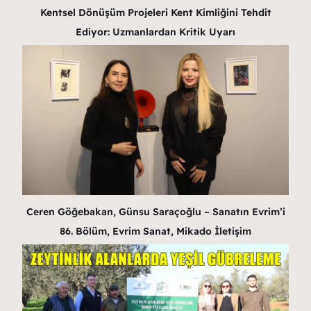
Kentsel Dönüşüm Projeleri Kent Kimliğini Tehdit
Ediyor: Uzmanlardan Kritik Uyarı
Ceren Göğebakan, Günsu Saraçoğlu – Sanatın Evrim’i
86. Bölüm, Evrim Sanat, Mikado İletişim