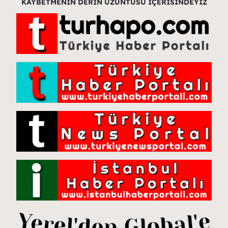
KAYBETMENİN DERİN ÜZÜNTÜSÜ İÇERİSİNDEYİZ