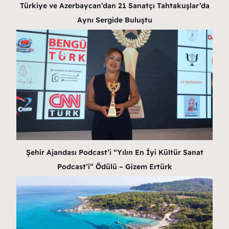
Türkiye ve Azerbaycan’dan 21 Sanatçı Tahtakuşlar’da
Aynı Sergide Buluştu
Şehir Ajandası Podcast’i “Yılın En İyi Kültür Sanat
Podcast’i” Ödülü – Gizem Ertürk