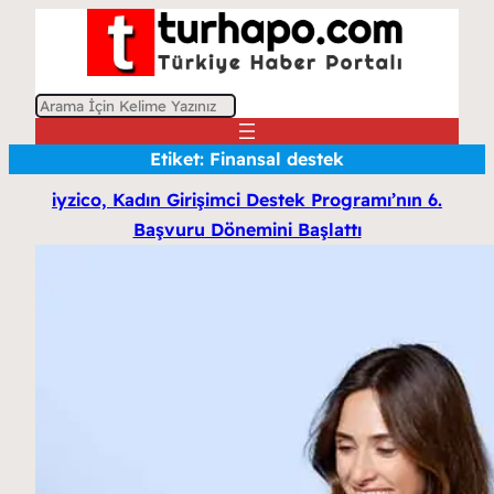
A
r
Etiket:
Finansal destek
a
iyzico, Kadın Girişimci Destek Programı’nın 6.
Başvuru Dönemini Başlattı