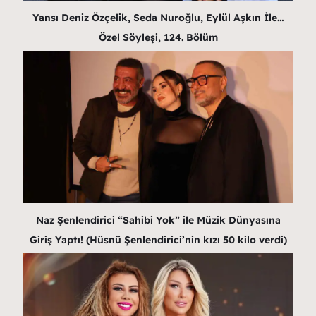
Yansı Deniz Özçelik, Seda Nuroğlu, Eylül Aşkın İle…
Özel Söyleşi, 124. Bölüm
Naz Şenlendirici “Sahibi Yok” ile Müzik Dünyasına
Giriş Yaptı! (Hüsnü Şenlendirici’nin kızı 50 kilo verdi)