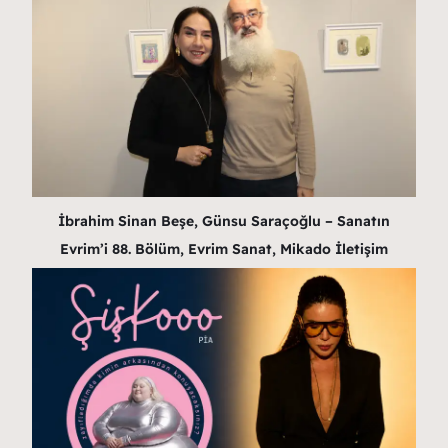
İbrahim Sinan Beşe, Günsu Saraçoğlu – Sanatın
Evrim’i 88. Bölüm, Evrim Sanat, Mikado İletişim