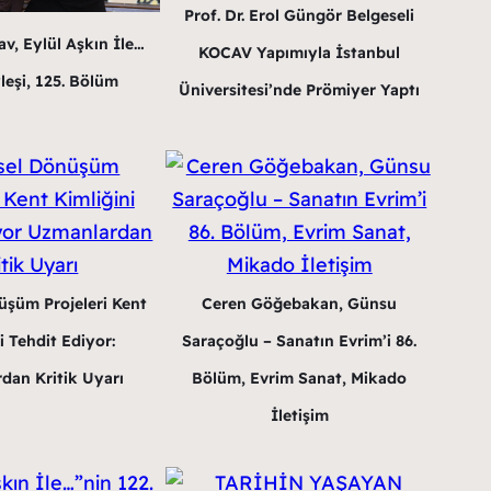
Prof. Dr. Erol Güngör Belgeseli
v, Eylül Aşkın İle…
KOCAV Yapımıyla İstanbul
leşi, 125. Bölüm
Üniversitesi’nde Prömiyer Yaptı
üşüm Projeleri Kent
Ceren Göğebakan, Günsu
i Tehdit Ediyor:
Saraçoğlu – Sanatın Evrim’i 86.
dan Kritik Uyarı
Bölüm, Evrim Sanat, Mikado
İletişim