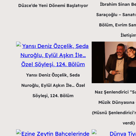
İbrahim Sinan B
Düzce’de Yeni Dönemi Başlatıyor
Saraçoğlu – Sanatın
Bölüm, Evrim San
İletişi
Yansı Deniz Özçelik, Seda
Nuroğlu, Eylül Aşkın İle… Özel
Naz Şenlendirici “Sa
Söyleşi, 124. Bölüm
Müzik Dünyasına G
(Hüsnü Şenlendirici’n
verdi)