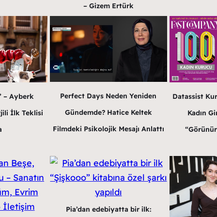
– Gizem Ertürk
Perfect Days Neden Yeniden
” – Ayberk
Datassist Ku
Gündemde? Hatice Keltek
li İlk Teklisi
Kadın Gir
Filmdeki Psikolojik Mesajı Anlattı
a
“Görünür
Pia’dan edebiyatta bir ilk: