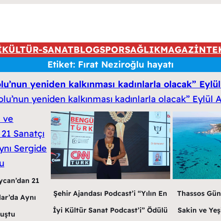
İ
KÜLTÜR-SANAT
BLOG
SPOR
SAĞLIK
MAGAZİN
TE
Etiket:
Fırat Neziroğlu hayatı
lu’nun yeniden kalkınması kadınlarla olacak” Eylül
ycan’dan 21
Şehir Ajandası Podcast’i “Yılın En
Thassos Gün
lar’da Aynı
İyi Kültür Sanat Podcast’i” Ödülü
Sakin ve Yeş
luştu