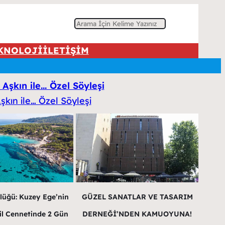
A
r
KNOLOJİ
İLETİŞİM
a
 Aşkın ile… Özel Söyleşi
lüğü: Kuzey Ege’nin
GÜZEL SANATLAR VE TASARIM
il Cennetinde 2 Gün
DERNEĞİ’NDEN KAMUOYUNA!