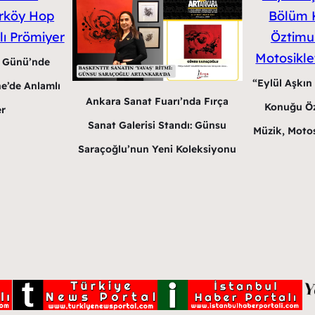
r Günü’nde
“Eylül Aşkın
e’de Anlamlı
Ankara Sanat Fuarı’nda Fırça
Konuğu Öz
r
Sanat Galerisi Standı: Günsu
Müzik, Motos
Saraçoğlu’nun Yeni Koleksiyonu