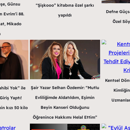
eşe, Günsu
“Şişkooo” kitabına özel şarkı
Defne Güçsa
 Evrim’i 88.
yapıldı
Özel Söy
at, Mikado
m
Kentsel Dön
Şair Yazar Selhan Özdemir: “Mutlu
hibi Yok” ile
Kimliğin
Evliliğimde Aldatıldım, Eşimin
iriş Yaptı!
Uzmanlar
Beyin Kanseri Olduğunu
in kızı 50 kilo
Öğrenince Hakkımı Helal Ettim”