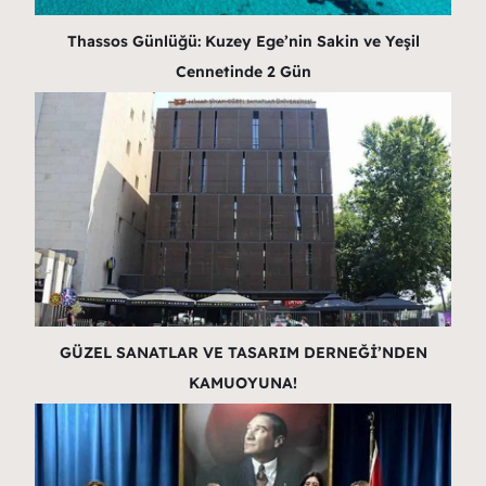
Thassos Günlüğü: Kuzey Ege’nin Sakin ve Yeşil
Cennetinde 2 Gün
GÜZEL SANATLAR VE TASARIM DERNEĞİ’NDEN
KAMUOYUNA!