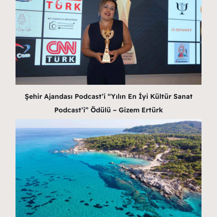
Şehir Ajandası Podcast’i “Yılın En İyi Kültür Sanat
Podcast’i” Ödülü – Gizem Ertürk