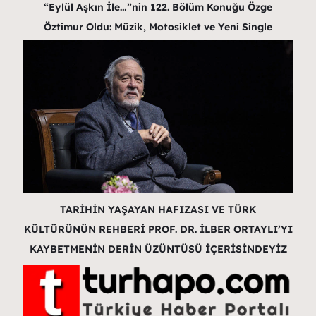
“Eylül Aşkın İle…”nin 122. Bölüm Konuğu Özge
Öztimur Oldu: Müzik, Motosiklet ve Yeni Single
TARİHİN YAŞAYAN HAFIZASI VE TÜRK
KÜLTÜRÜNÜN REHBERİ PROF. DR. İLBER ORTAYLI’YI
KAYBETMENİN DERİN ÜZÜNTÜSÜ İÇERİSİNDEYİZ