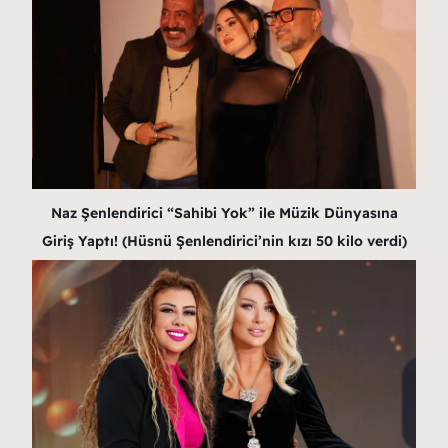
Naz Şenlendirici “Sahibi Yok” ile Müzik Dünyasına
Giriş Yaptı! (Hüsnü Şenlendirici’nin kızı 50 kilo verdi)