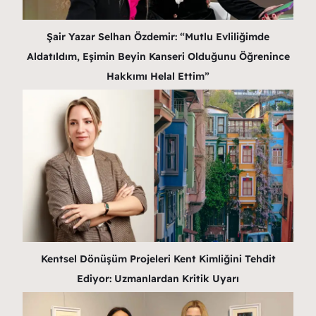
Şair Yazar Selhan Özdemir: “Mutlu Evliliğimde
Aldatıldım, Eşimin Beyin Kanseri Olduğunu Öğrenince
Hakkımı Helal Ettim”
Kentsel Dönüşüm Projeleri Kent Kimliğini Tehdit
Ediyor: Uzmanlardan Kritik Uyarı