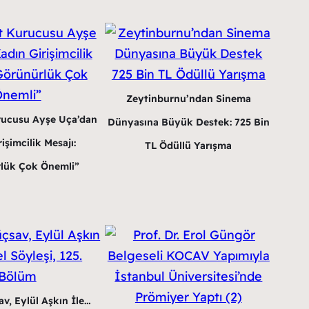
Zeytinburnu’ndan Sinema
rucusu Ayşe Uça’dan
Dünyasına Büyük Destek: 725 Bin
işimcilik Mesajı:
TL Ödüllü Yarışma
lük Çok Önemli”
v, Eylül Aşkın İle…