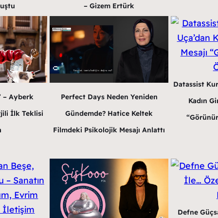
luştu
– Gizem Ertürk
Datassist Ku
” – Ayberk
Perfect Days Neden Yeniden
Kadın Gir
li İlk Teklisi
Gündemde? Hatice Keltek
“Görünür
a
Filmdeki Psikolojik Mesajı Anlattı
Defne Güçsa