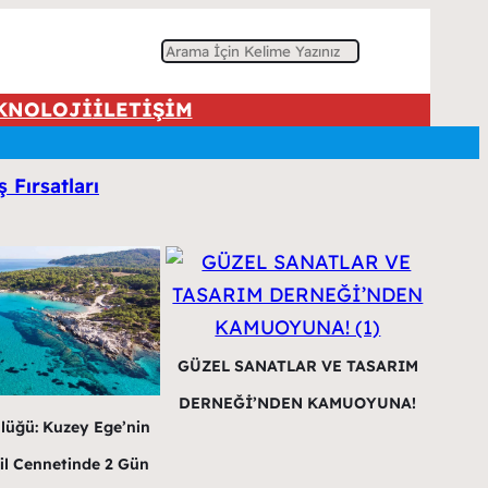
A
r
KNOLOJİ
İLETİŞİM
a
 Fırsatları
GÜZEL SANATLAR VE TASARIM
DERNEĞİ’NDEN KAMUOYUNA!
lüğü: Kuzey Ege’nin
il Cennetinde 2 Gün