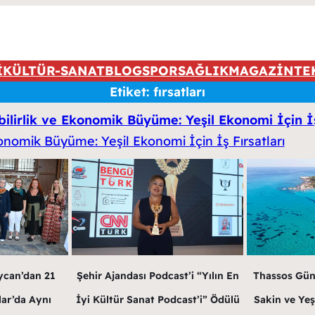
İ
KÜLTÜR-SANAT
BLOG
SPOR
SAĞLIK
MAGAZİN
TE
Etiket:
fırsatları
ilirlik ve Ekonomik Büyüme: Yeşil Ekonomi İçin İş
ycan’dan 21
Şehir Ajandası Podcast’i “Yılın En
Thassos Gün
lar’da Aynı
İyi Kültür Sanat Podcast’i” Ödülü
Sakin ve Yeş