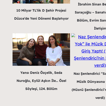
İbrahim Sinan B
10 Milyar TL’lik D Şehir Projesi
Saraçoğlu – Sanatın
Düzce’de Yeni Dönemi Başlatıyor
Bölüm, Evrim San
İletişi
Yansı Deniz Özçelik, Seda
Naz Şenlendirici “Sa
Nuroğlu, Eylül Aşkın İle… Özel
Müzik Dünyasına G
Söyleşi, 124. Bölüm
(Hüsnü Şenlendirici’n
verdi)