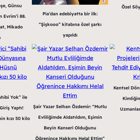
eşe, Günsu
Özel Söy
Pia’dan edebiyatta bir ilk:
 Evrim’i 88.
“Şişkooo” kitabına özel şarkı
at, Mikado
yapıldı
m
Kentsel Dön
hibi Yok” ile
Kimliğin
Şair Yazar Selhan Özdemir: “Mutlu
iriş Yaptı!
Uzmanlar
Evliliğimde Aldatıldım, Eşimin
in kızı 50 kilo
Beyin Kanseri Olduğunu
Öğrenince Hakkımı Helal Ettim”