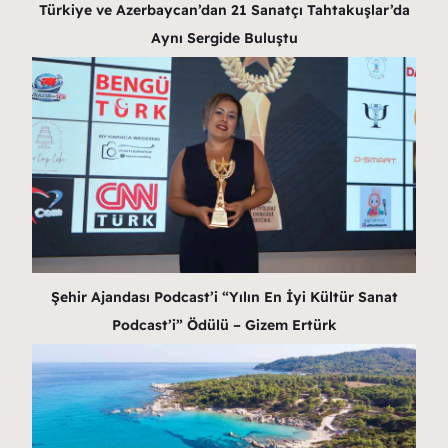
Türkiye ve Azerbaycan’dan 21 Sanatçı Tahtakuşlar’da
Aynı Sergide Buluştu
Şehir Ajandası Podcast’i “Yılın En İyi Kültür Sanat
Podcast’i” Ödülü – Gizem Ertürk