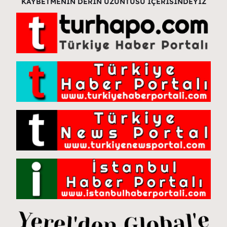
KAYBETMENİN DERİN ÜZÜNTÜSÜ İÇERİSİNDEYİZ