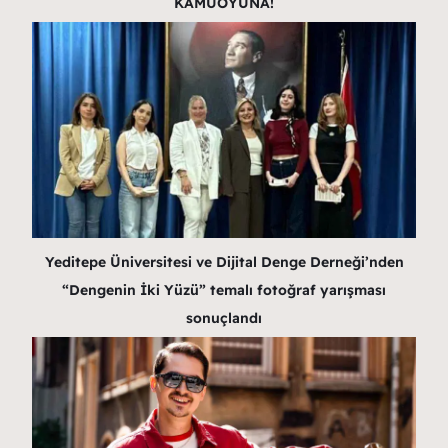
KAMUOYUNA!
Yeditepe Üniversitesi ve Dijital Denge Derneği’nden
“Dengenin İki Yüzü” temalı fotoğraf yarışması
sonuçlandı