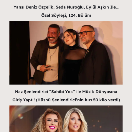
Yansı Deniz Özçelik, Seda Nuroğlu, Eylül Aşkın İle…
Özel Söyleşi, 124. Bölüm
Naz Şenlendirici “Sahibi Yok” ile Müzik Dünyasına
Giriş Yaptı! (Hüsnü Şenlendirici’nin kızı 50 kilo verdi)