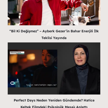
“Bil Ki Değişmez” – Ayberk Gezer’in Bahar Enerjili İlk
Teklisi Yayında
Perfect Days Neden Yeniden Gündemde? Hatice
Keltek Filmdeki Psikolojik Mesajı Anlattı