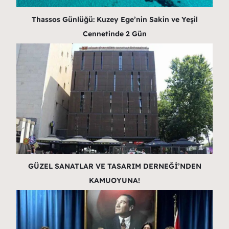
Thassos Günlüğü: Kuzey Ege’nin Sakin ve Yeşil
Cennetinde 2 Gün
GÜZEL SANATLAR VE TASARIM DERNEĞİ’NDEN
KAMUOYUNA!