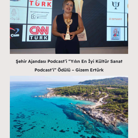
Şehir Ajandası Podcast’i “Yılın En İyi Kültür Sanat
Podcast’i” Ödülü – Gizem Ertürk