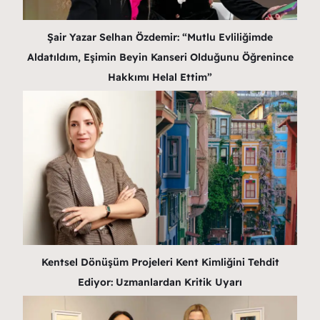
Şair Yazar Selhan Özdemir: “Mutlu Evliliğimde
Aldatıldım, Eşimin Beyin Kanseri Olduğunu Öğrenince
Hakkımı Helal Ettim”
Kentsel Dönüşüm Projeleri Kent Kimliğini Tehdit
Ediyor: Uzmanlardan Kritik Uyarı