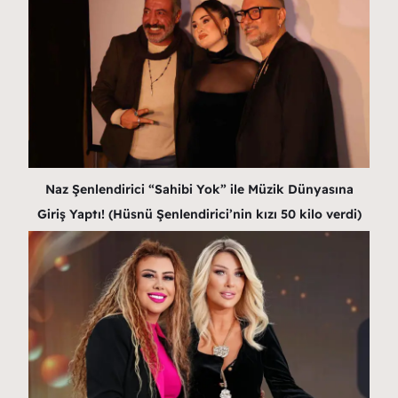
Naz Şenlendirici “Sahibi Yok” ile Müzik Dünyasına
Giriş Yaptı! (Hüsnü Şenlendirici’nin kızı 50 kilo verdi)