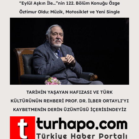
“Eylül Aşkın İle…”nin 122. Bölüm Konuğu Özge
Öztimur Oldu: Müzik, Motosiklet ve Yeni Single
TARİHİN YAŞAYAN HAFIZASI VE TÜRK
KÜLTÜRÜNÜN REHBERİ PROF. DR. İLBER ORTAYLI’YI
KAYBETMENİN DERİN ÜZÜNTÜSÜ İÇERİSİNDEYİZ