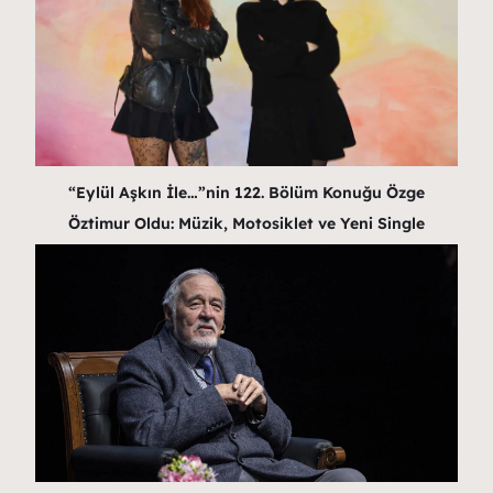
“Eylül Aşkın İle…”nin 122. Bölüm Konuğu Özge
Öztimur Oldu: Müzik, Motosiklet ve Yeni Single