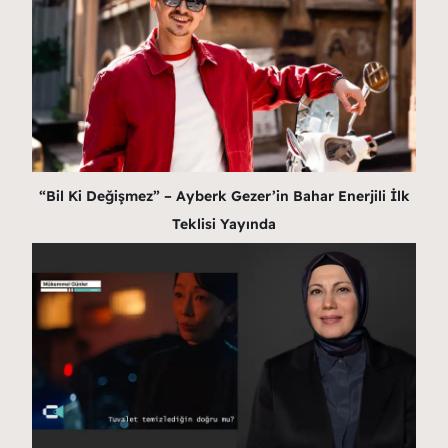
“Bil Ki Değişmez” – Ayberk Gezer’in Bahar Enerjili İlk
Teklisi Yayında