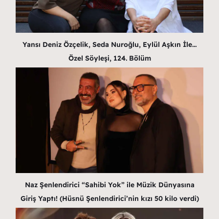
Yansı Deniz Özçelik, Seda Nuroğlu, Eylül Aşkın İle…
Özel Söyleşi, 124. Bölüm
Naz Şenlendirici “Sahibi Yok” ile Müzik Dünyasına
Giriş Yaptı! (Hüsnü Şenlendirici’nin kızı 50 kilo verdi)