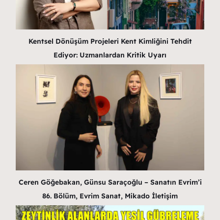
Kentsel Dönüşüm Projeleri Kent Kimliğini Tehdit
Ediyor: Uzmanlardan Kritik Uyarı
Ceren Göğebakan, Günsu Saraçoğlu – Sanatın Evrim’i
86. Bölüm, Evrim Sanat, Mikado İletişim