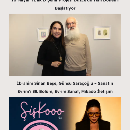
10 Milyar TL’lik D Şehir Projesi Düzce’de Yeni Dönemi
Başlatıyor
İbrahim Sinan Beşe, Günsu Saraçoğlu – Sanatın
Evrim’i 88. Bölüm, Evrim Sanat, Mikado İletişim