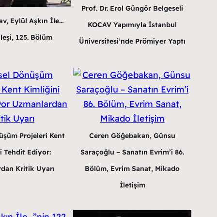
Prof. Dr. Erol Güngör Belgeseli
v, Eylül Aşkın İle…
KOCAV Yapımıyla İstanbul
leşi, 125. Bölüm
Üniversitesi’nde Prömiyer Yaptı
üşüm Projeleri Kent
Ceren Göğebakan, Günsu
i Tehdit Ediyor:
Saraçoğlu – Sanatın Evrim’i 86.
dan Kritik Uyarı
Bölüm, Evrim Sanat, Mikado
İletişim