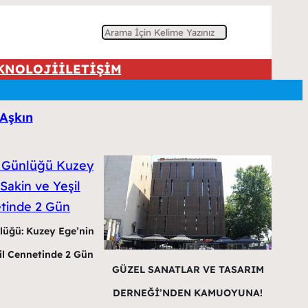
A
r
KNOLOJİ
İLETİŞİM
a
 Aşkın
lüğü: Kuzey Ege’nin
il Cennetinde 2 Gün
GÜZEL SANATLAR VE TASARIM
DERNEĞİ’NDEN KAMUOYUNA!