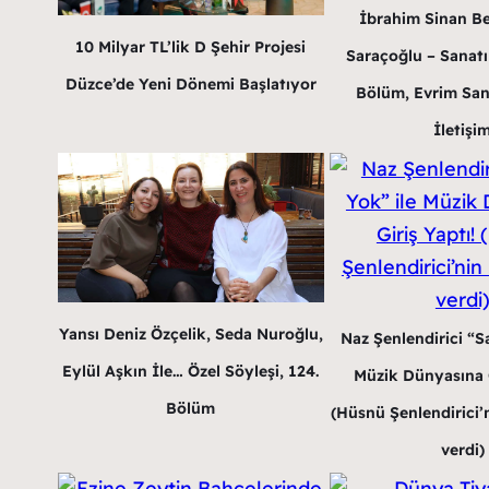
İbrahim Sinan B
10 Milyar TL’lik D Şehir Projesi
Saraçoğlu – Sanatı
Düzce’de Yeni Dönemi Başlatıyor
Bölüm, Evrim San
İletişi
Yansı Deniz Özçelik, Seda Nuroğlu,
Naz Şenlendirici “Sa
Eylül Aşkın İle… Özel Söyleşi, 124.
Müzik Dünyasına G
Bölüm
(Hüsnü Şenlendirici’n
verdi)