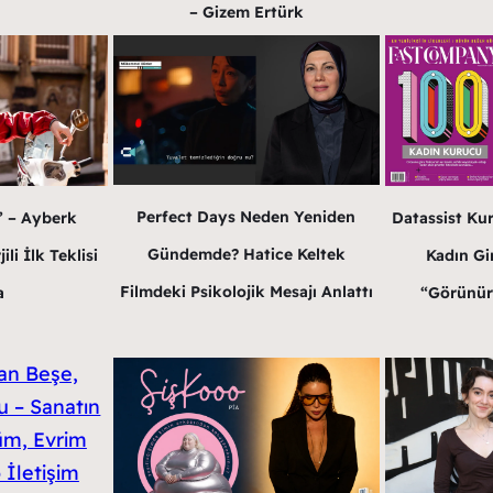
– Gizem Ertürk
Perfect Days Neden Yeniden
” – Ayberk
Datassist Ku
Gündemde? Hatice Keltek
li İlk Teklisi
Kadın Gir
Filmdeki Psikolojik Mesajı Anlattı
a
“Görünür