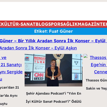
İ
KÜLTÜR-SANAT
BLOG
SPOR
SAĞLIK
MAGAZİN
TE
Etiket:
Fuat Güner
Güner – Bir Yıllık Aradan Sonra İlk Konser – Eylül
Thassos Gün
ycan’dan 21
Sakin ve Yeş
Şehir Ajandası Podcast’i “Yılın En
lar’da Aynı
İyi Kültür Sanat Podcast’i” Ödülü
luştu