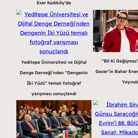
Eser Kadıköy’de
“Bil Ki Değişmez
Yeditepe Üniversitesi ve Dijital
Gezer’in Bahar Enerji
Denge Derneği’nden “Dengenin
Yayınd
İki Yüzü” temalı fotoğraf
yarışması sonuçlandı