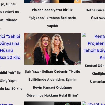
eşe, Günsu
Pia’dan edebiyatta bir ilk:
Defne Güçsa
n Evrim’i 88.
“Şişkooo” kitabına özel şarkı
Özel Söy
at, Mikado
yapıldı
m
Kentsel Dön
Şair Yazar Selhan Özdemir: “Mutlu
hibi Yok” ile
Kimliğin
Evliliğimde Aldatıldım, Eşimin
iriş Yaptı!
Uzmanlar
Beyin Kanseri Olduğunu
in kızı 50 kilo
Öğrenince Hakkımı Helal Ettim”