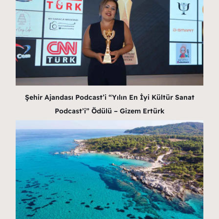
Şehir Ajandası Podcast’i “Yılın En İyi Kültür Sanat
Podcast’i” Ödülü – Gizem Ertürk