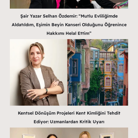
Şair Yazar Selhan Özdemir: “Mutlu Evliliğimde
Aldatıldım, Eşimin Beyin Kanseri Olduğunu Öğrenince
Hakkımı Helal Ettim”
Kentsel Dönüşüm Projeleri Kent Kimliğini Tehdit
Ediyor: Uzmanlardan Kritik Uyarı