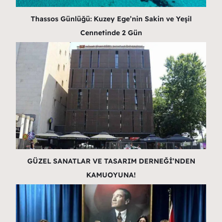
Thassos Günlüğü: Kuzey Ege’nin Sakin ve Yeşil
Cennetinde 2 Gün
GÜZEL SANATLAR VE TASARIM DERNEĞİ’NDEN
KAMUOYUNA!