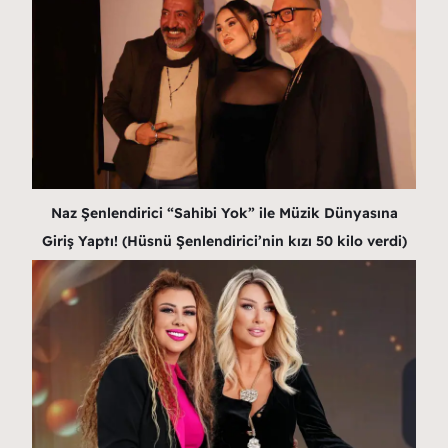
Naz Şenlendirici “Sahibi Yok” ile Müzik Dünyasına
Giriş Yaptı! (Hüsnü Şenlendirici’nin kızı 50 kilo verdi)