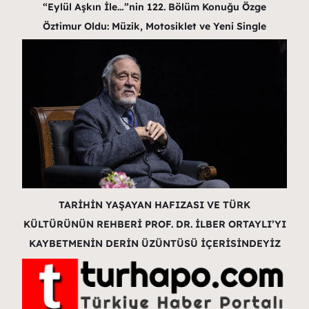
“Eylül Aşkın İle…”nin 122. Bölüm Konuğu Özge
Öztimur Oldu: Müzik, Motosiklet ve Yeni Single
TARİHİN YAŞAYAN HAFIZASI VE TÜRK
KÜLTÜRÜNÜN REHBERİ PROF. DR. İLBER ORTAYLI’YI
KAYBETMENİN DERİN ÜZÜNTÜSÜ İÇERİSİNDEYİZ