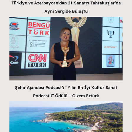
Türkiye ve Azerbaycan’dan 21 Sanatçı Tahtakuşlar’da
Aynı Sergide Buluştu
Şehir Ajandası Podcast’i “Yılın En İyi Kültür Sanat
Podcast’i” Ödülü – Gizem Ertürk