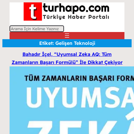
A
r
Etiket:
Gelişen Teknoloji
a
Bahadır İçel, “Uyumsal Zeka AQ: Tüm
Zamanların Başarı Formülü” İle Dikkat Çekiyor