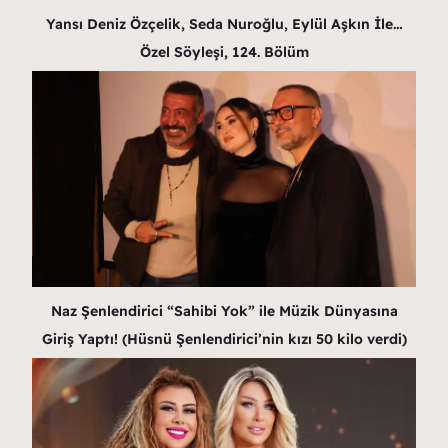
Yansı Deniz Özçelik, Seda Nuroğlu, Eylül Aşkın İle…
Özel Söyleşi, 124. Bölüm
Naz Şenlendirici “Sahibi Yok” ile Müzik Dünyasına
Giriş Yaptı! (Hüsnü Şenlendirici’nin kızı 50 kilo verdi)