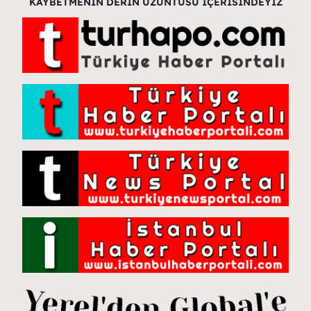
KAYBETMENİN DERİN ÜZÜNTÜSÜ İÇERİSİNDEYİZ