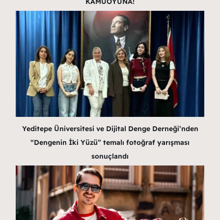
KAMUOYUNA!
Yeditepe Üniversitesi ve Dijital Denge Derneği’nden
“Dengenin İki Yüzü” temalı fotoğraf yarışması
sonuçlandı