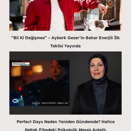
“Bil Ki Değişmez” – Ayberk Gezer’in Bahar Enerjili İlk
Teklisi Yayında
Perfect Days Neden Yeniden Gündemde? Hatice
Keltek Filmdeki Psikolojik Mesajı Anlattı