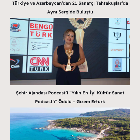
Türkiye ve Azerbaycan’dan 21 Sanatçı Tahtakuşlar’da
Aynı Sergide Buluştu
Şehir Ajandası Podcast’i “Yılın En İyi Kültür Sanat
Podcast’i” Ödülü – Gizem Ertürk