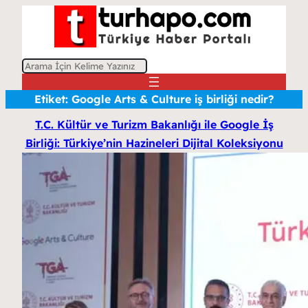
A
r
Etiket:
Google Arts & Culture iş birliği nedir?
a
T.C. Kültür ve Turizm Bakanlığı ile Google İş
Birliği: Türkiye’nin Hazineleri Dijital Koleksiyonu