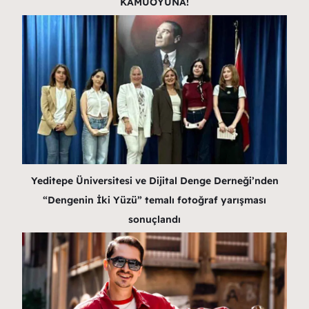
KAMUOYUNA!
Yeditepe Üniversitesi ve Dijital Denge Derneği’nden
“Dengenin İki Yüzü” temalı fotoğraf yarışması
sonuçlandı