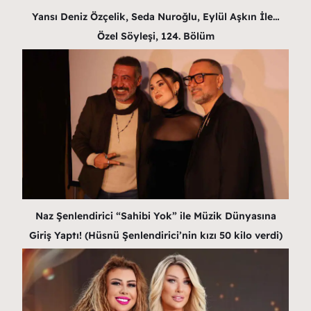
Yansı Deniz Özçelik, Seda Nuroğlu, Eylül Aşkın İle…
Özel Söyleşi, 124. Bölüm
Naz Şenlendirici “Sahibi Yok” ile Müzik Dünyasına
Giriş Yaptı! (Hüsnü Şenlendirici’nin kızı 50 kilo verdi)