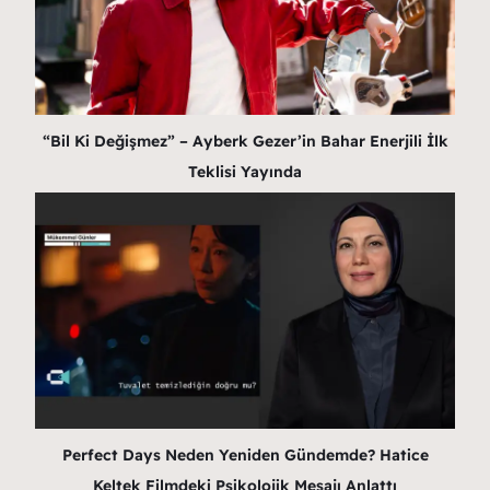
“Bil Ki Değişmez” – Ayberk Gezer’in Bahar Enerjili İlk
Teklisi Yayında
Perfect Days Neden Yeniden Gündemde? Hatice
Keltek Filmdeki Psikolojik Mesajı Anlattı