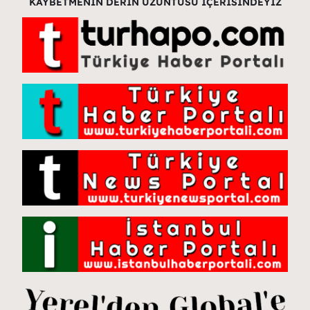
KAYBETMENİN DERİN ÜZÜNTÜSÜ İÇERİSİNDEYİZ