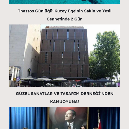
Thassos Günlüğü: Kuzey Ege’nin Sakin ve Yeşil
Cennetinde 2 Gün
GÜZEL SANATLAR VE TASARIM DERNEĞİ’NDEN
KAMUOYUNA!