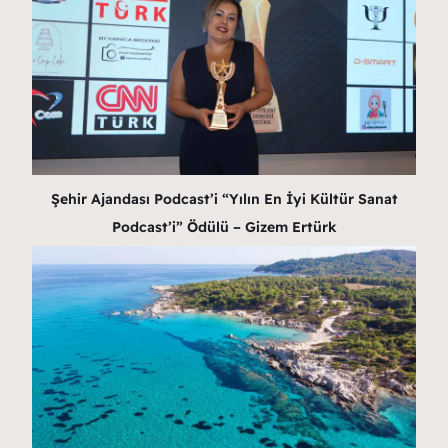
Şehir Ajandası Podcast’i “Yılın En İyi Kültür Sanat
Podcast’i” Ödülü – Gizem Ertürk