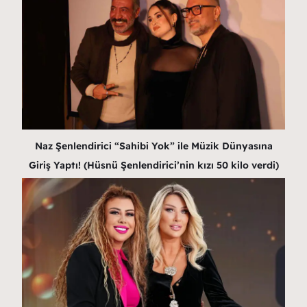
Naz Şenlendirici “Sahibi Yok” ile Müzik Dünyasına
Giriş Yaptı! (Hüsnü Şenlendirici’nin kızı 50 kilo verdi)