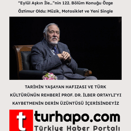
“Eylül Aşkın İle…”nin 122. Bölüm Konuğu Özge
Öztimur Oldu: Müzik, Motosiklet ve Yeni Single
TARİHİN YAŞAYAN HAFIZASI VE TÜRK
KÜLTÜRÜNÜN REHBERİ PROF. DR. İLBER ORTAYLI’YI
KAYBETMENİN DERİN ÜZÜNTÜSÜ İÇERİSİNDEYİZ