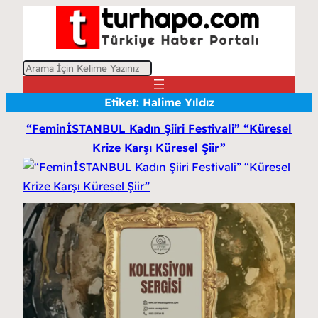
A
r
Etiket:
Halime Yıldız
a
“FeminİSTANBUL Kadın Şiiri Festivali” “Küresel
Krize Karşı Küresel Şiir”