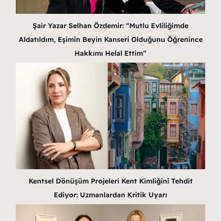
Şair Yazar Selhan Özdemir: “Mutlu Evliliğimde
Aldatıldım, Eşimin Beyin Kanseri Olduğunu Öğrenince
Hakkımı Helal Ettim”
Kentsel Dönüşüm Projeleri Kent Kimliğini Tehdit
Ediyor: Uzmanlardan Kritik Uyarı