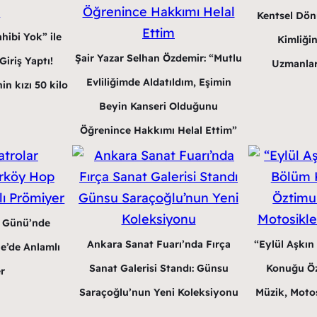
Kentsel Dön
hibi Yok” ile
Kimliğin
Şair Yazar Selhan Özdemir: “Mutlu
iriş Yaptı!
Uzmanlar
Evliliğimde Aldatıldım, Eşimin
in kızı 50 kilo
Beyin Kanseri Olduğunu
Öğrenince Hakkımı Helal Ettim”
r Günü’nde
Ankara Sanat Fuarı’nda Fırça
“Eylül Aşkın
e’de Anlamlı
Sanat Galerisi Standı: Günsu
Konuğu Öz
r
Saraçoğlu’nun Yeni Koleksiyonu
Müzik, Motos