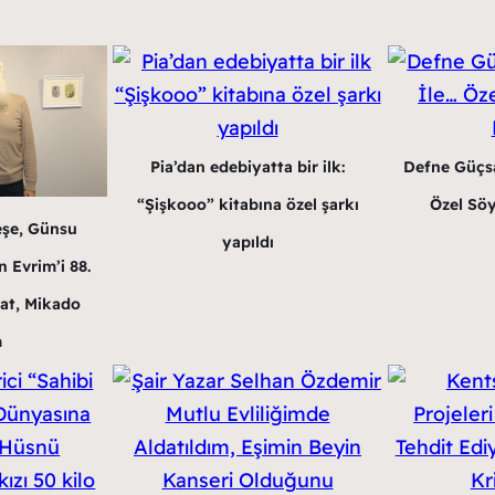
Pia’dan edebiyatta bir ilk:
Defne Güçsa
“Şişkooo” kitabına özel şarkı
Özel Söy
eşe, Günsu
yapıldı
 Evrim’i 88.
at, Mikado
m