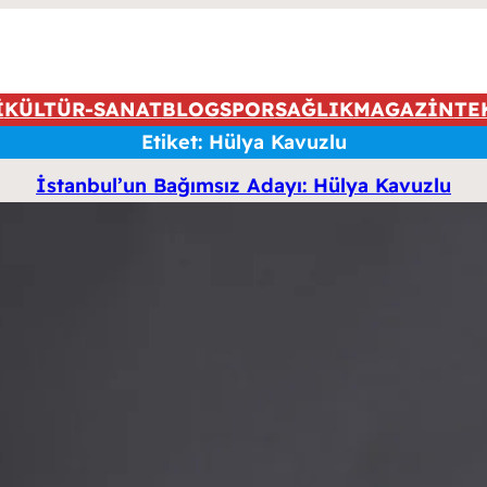
İ
KÜLTÜR-SANAT
BLOG
SPOR
SAĞLIK
MAGAZİN
TE
Etiket:
Hülya Kavuzlu
İstanbul’un Bağımsız Adayı: Hülya Kavuzlu