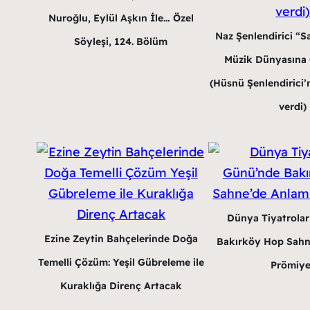
Nuroğlu, Eylül Aşkın İle… Özel
Naz Şenlendirici “Sa
Söyleşi, 124. Bölüm
Müzik Dünyasına G
(Hüsnü Şenlendirici’n
verdi)
Dünya Tiyatrola
Ezine Zeytin Bahçelerinde Doğa
Bakırköy Hop Sahn
Temelli Çözüm: Yeşil Gübreleme ile
Prömiye
Kuraklığa Direnç Artacak