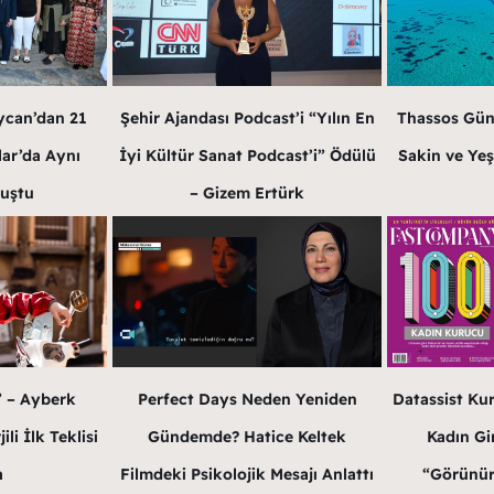
ycan’dan 21
Şehir Ajandası Podcast’i “Yılın En
Thassos Gün
lar’da Aynı
İyi Kültür Sanat Podcast’i” Ödülü
Sakin ve Yeş
luştu
– Gizem Ertürk
” – Ayberk
Perfect Days Neden Yeniden
Datassist Ku
li İlk Teklisi
Gündemde? Hatice Keltek
Kadın Gir
a
Filmdeki Psikolojik Mesajı Anlattı
“Görünür