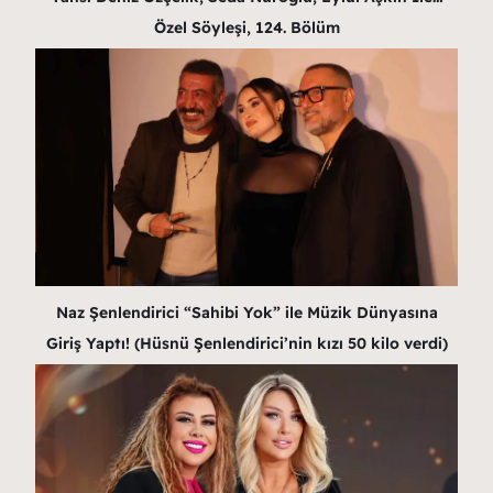
Özel Söyleşi, 124. Bölüm
Naz Şenlendirici “Sahibi Yok” ile Müzik Dünyasına
Giriş Yaptı! (Hüsnü Şenlendirici’nin kızı 50 kilo verdi)