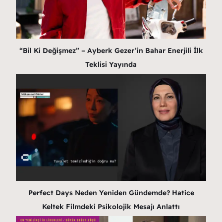
“Bil Ki Değişmez” – Ayberk Gezer’in Bahar Enerjili İlk
Teklisi Yayında
Perfect Days Neden Yeniden Gündemde? Hatice
Keltek Filmdeki Psikolojik Mesajı Anlattı