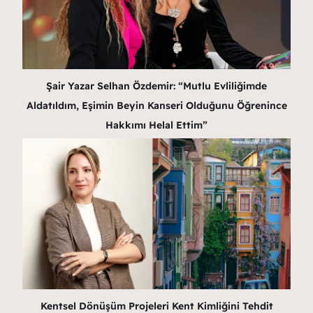
Şair Yazar Selhan Özdemir: “Mutlu Evliliğimde
Aldatıldım, Eşimin Beyin Kanseri Olduğunu Öğrenince
Hakkımı Helal Ettim”
Kentsel Dönüşüm Projeleri Kent Kimliğini Tehdit