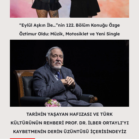
“Eylül Aşkın İle…”nin 122. Bölüm Konuğu Özge
Öztimur Oldu: Müzik, Motosiklet ve Yeni Single
TARİHİN YAŞAYAN HAFIZASI VE TÜRK
KÜLTÜRÜNÜN REHBERİ PROF. DR. İLBER ORTAYLI’YI
KAYBETMENİN DERİN ÜZÜNTÜSÜ İÇERİSİNDEYİZ