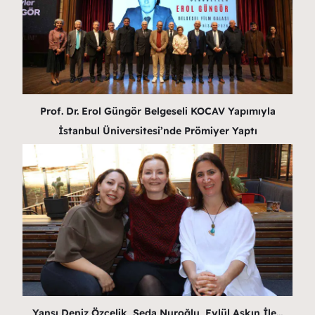
Prof. Dr. Erol Güngör Belgeseli KOCAV Yapımıyla
İstanbul Üniversitesi’nde Prömiyer Yaptı
Yansı Deniz Özçelik, Seda Nuroğlu, Eylül Aşkın İle…