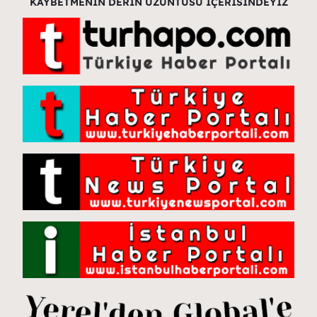
KAYBETMENİN DERİN ÜZÜNTÜSÜ İÇERİSİNDEYİZ