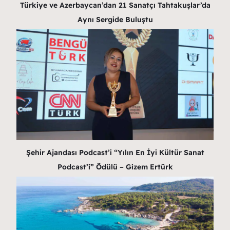
Türkiye ve Azerbaycan’dan 21 Sanatçı Tahtakuşlar’da
Aynı Sergide Buluştu
Şehir Ajandası Podcast’i “Yılın En İyi Kültür Sanat
Podcast’i” Ödülü – Gizem Ertürk