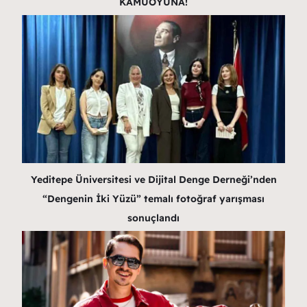
KAMUOYUNA!
Yeditepe Üniversitesi ve Dijital Denge Derneği’nden
“Dengenin İki Yüzü” temalı fotoğraf yarışması
sonuçlandı