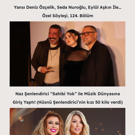
Yansı Deniz Özçelik, Seda Nuroğlu, Eylül Aşkın İle…
Özel Söyleşi, 124. Bölüm
Naz Şenlendirici “Sahibi Yok” ile Müzik Dünyasına
Giriş Yaptı! (Hüsnü Şenlendirici’nin kızı 50 kilo verdi)