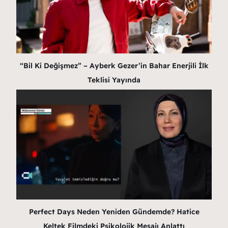
“Bil Ki Değişmez” – Ayberk Gezer’in Bahar Enerjili İlk
Teklisi Yayında
Perfect Days Neden Yeniden Gündemde? Hatice
Keltek Filmdeki Psikolojik Mesajı Anlattı