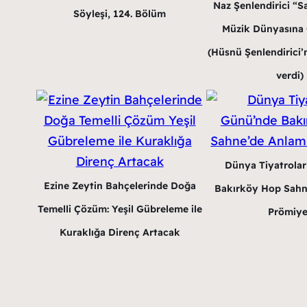
Naz Şenlendirici “Sa
Söyleşi, 124. Bölüm
Müzik Dünyasına G
(Hüsnü Şenlendirici’n
verdi)
Dünya Tiyatrola
Ezine Zeytin Bahçelerinde Doğa
Bakırköy Hop Sahn
Temelli Çözüm: Yeşil Gübreleme ile
Prömiye
Kuraklığa Direnç Artacak