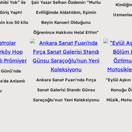
hibi Yok” ile
Şair Yazar Selhan Özdemir: “Mutlu
Kimliğin
iriş Yaptı!
Evliliğimde Aldatıldım, Eşimin
Uzmanlar
in kızı 50 kilo
Beyin Kanseri Olduğunu
Öğrenince Hakkımı Helal Ettim”
r Günü’nde
Ankara Sanat Fuarı’nda Fırça
“Eylül Aşkın
e’de Anlamlı
Sanat Galerisi Standı: Günsu
Konuğu Öz
r
Saraçoğlu’nun Yeni Koleksiyonu
Müzik, Motos