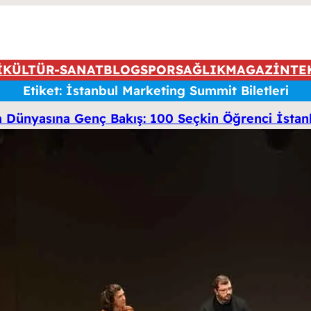
İ
KÜLTÜR-SANAT
BLOG
SPOR
SAĞLIK
MAGAZİN
TE
Etiket:
İstanbul Marketing Summit Biletleri
m Dünyasına Genç Bakış: 100 Seçkin Öğrenci İstanb