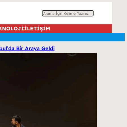
A
r
KNOLOJİ
İLETİŞİM
a
ul’da Bir Araya Geldi