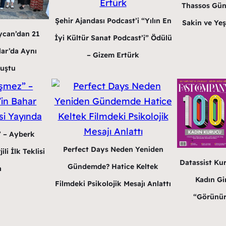
Thassos Gün
Şehir Ajandası Podcast’i “Yılın En
Sakin ve Yeş
ycan’dan 21
İyi Kültür Sanat Podcast’i” Ödülü
lar’da Aynı
– Gizem Ertürk
luştu
” – Ayberk
Perfect Days Neden Yeniden
li İlk Teklisi
Datassist Ku
Gündemde? Hatice Keltek
a
Kadın Gir
Filmdeki Psikolojik Mesajı Anlattı
“Görünür