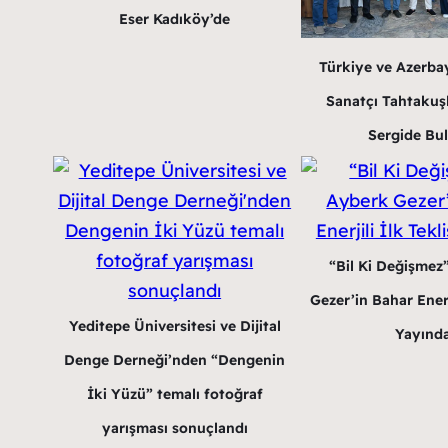
Eser Kadıköy’de
Türkiye ve Azerba
Sanatçı Tahtakuş
Sergide Bu
“Bil Ki Değişmez
Gezer’in Bahar Enerji
Yeditepe Üniversitesi ve Dijital
Yayınd
Denge Derneği’nden “Dengenin
İki Yüzü” temalı fotoğraf
yarışması sonuçlandı