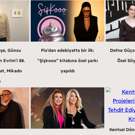
eşe, Günsu
Pia’dan edebiyatta bir ilk:
Defne Güçsa
 Evrim’i 88.
“Şişkooo” kitabına özel şarkı
Özel Söy
at, Mikado
yapıldı
m
Kentsel Dön