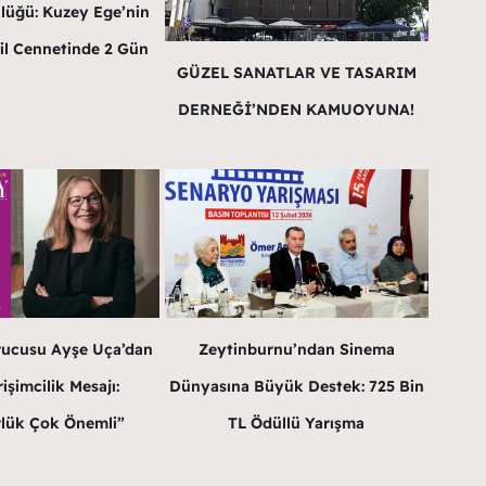
lüğü: Kuzey Ege’nin
il Cennetinde 2 Gün
GÜZEL SANATLAR VE TASARIM
DERNEĞİ’NDEN KAMUOYUNA!
rucusu Ayşe Uça’dan
Zeytinburnu’ndan Sinema
işimcilik Mesajı:
Dünyasına Büyük Destek: 725 Bin
lük Çok Önemli”
TL Ödüllü Yarışma