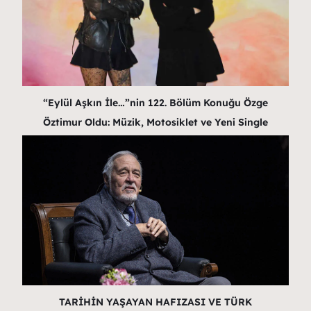
“Eylül Aşkın İle…”nin 122. Bölüm Konuğu Özge
Öztimur Oldu: Müzik, Motosiklet ve Yeni Single
TARİHİN YAŞAYAN HAFIZASI VE TÜRK