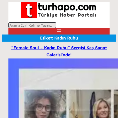
A
r
Etiket:
Kadın Ruhu
a
“Female Soul – Kadın Ruhu” Sergisi Kaş Sanat
Galerisi’nde!