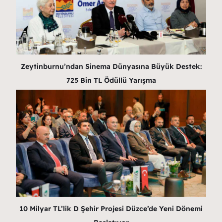
Zeytinburnu’ndan Sinema Dünyasına Büyük Destek:
725 Bin TL Ödüllü Yarışma
10 Milyar TL’lik D Şehir Projesi Düzce’de Yeni Dönemi