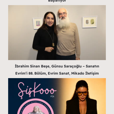
Başlatıyor
İbrahim Sinan Beşe, Günsu Saraçoğlu – Sanatın
Evrim’i 88. Bölüm, Evrim Sanat, Mikado İletişim