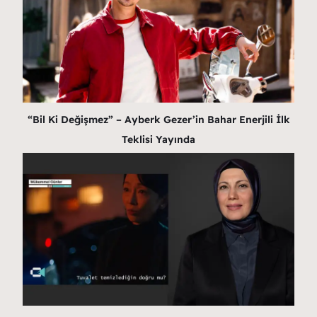
“Bil Ki Değişmez” – Ayberk Gezer’in Bahar Enerjili İlk
Teklisi Yayında