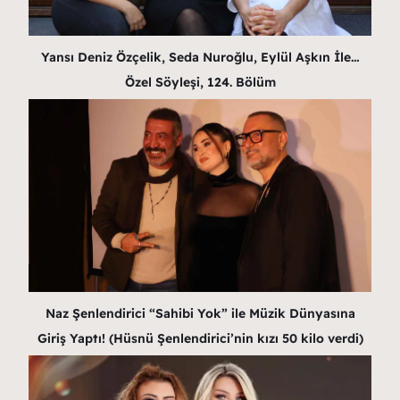
Yansı Deniz Özçelik, Seda Nuroğlu, Eylül Aşkın İle…
Özel Söyleşi, 124. Bölüm
Naz Şenlendirici “Sahibi Yok” ile Müzik Dünyasına
Giriş Yaptı! (Hüsnü Şenlendirici’nin kızı 50 kilo verdi)