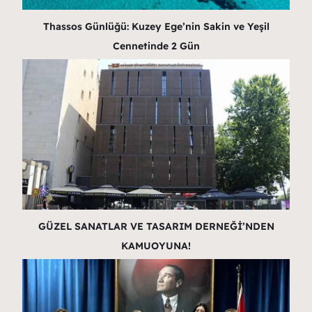
Thassos Günlüğü: Kuzey Ege’nin Sakin ve Yeşil
Cennetinde 2 Gün
GÜZEL SANATLAR VE TASARIM DERNEĞİ’NDEN
KAMUOYUNA!