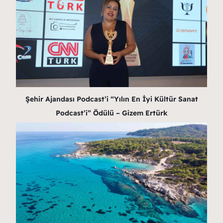
Şehir Ajandası Podcast’i “Yılın En İyi Kültür Sanat
Podcast’i” Ödülü – Gizem Ertürk