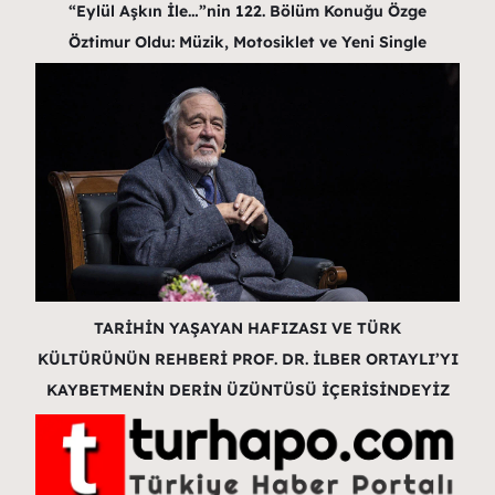
“Eylül Aşkın İle…”nin 122. Bölüm Konuğu Özge
Öztimur Oldu: Müzik, Motosiklet ve Yeni Single
TARİHİN YAŞAYAN HAFIZASI VE TÜRK
KÜLTÜRÜNÜN REHBERİ PROF. DR. İLBER ORTAYLI’YI
KAYBETMENİN DERİN ÜZÜNTÜSÜ İÇERİSİNDEYİZ