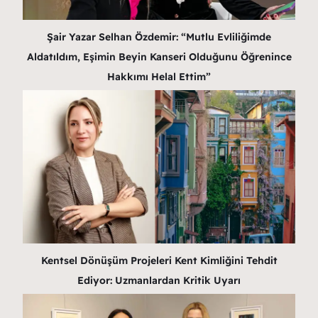
Şair Yazar Selhan Özdemir: “Mutlu Evliliğimde
Aldatıldım, Eşimin Beyin Kanseri Olduğunu Öğrenince
Hakkımı Helal Ettim”
Kentsel Dönüşüm Projeleri Kent Kimliğini Tehdit
Ediyor: Uzmanlardan Kritik Uyarı