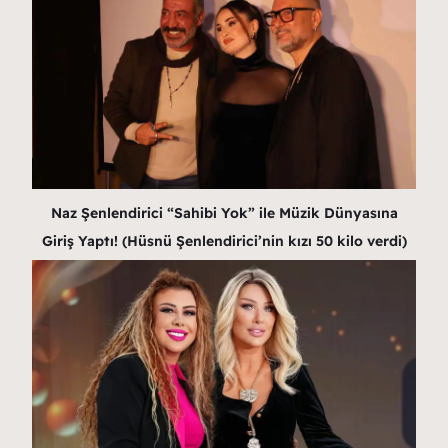
Naz Şenlendirici “Sahibi Yok” ile Müzik Dünyasına
Giriş Yaptı! (Hüsnü Şenlendirici’nin kızı 50 kilo verdi)