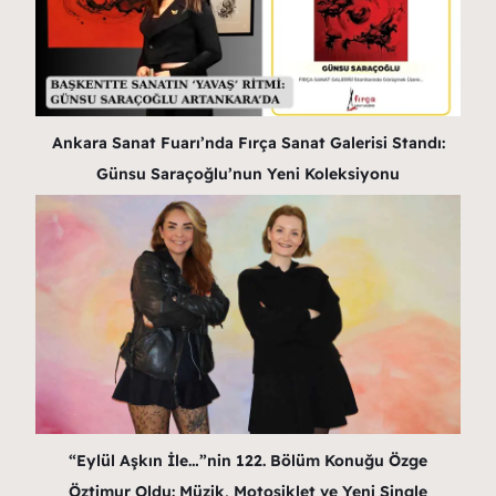
Ankara Sanat Fuarı’nda Fırça Sanat Galerisi Standı:
Günsu Saraçoğlu’nun Yeni Koleksiyonu
“Eylül Aşkın İle…”nin 122. Bölüm Konuğu Özge
Öztimur Oldu: Müzik, Motosiklet ve Yeni Single