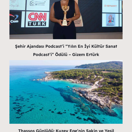
Şehir Ajandası Podcast’i “Yılın En İyi Kültür Sanat
Podcast’i” Ödülü – Gizem Ertürk
Thassos Günlüğü: Kuzey Ege’nin Sakin ve Yeşil