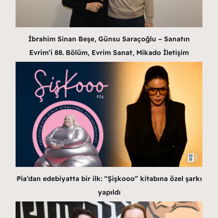
İbrahim Sinan Beşe, Günsu Saraçoğlu – Sanatın
Evrim’i 88. Bölüm, Evrim Sanat, Mikado İletişim
Pia’dan edebiyatta bir ilk: “Şişkooo” kitabına özel şarkı
yapıldı