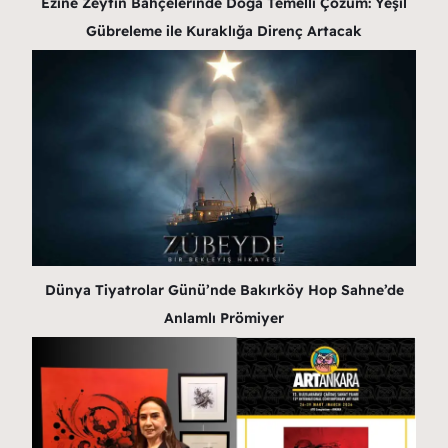
Ezine Zeytin Bahçelerinde Doğa Temelli Çözüm: Yeşil
Gübreleme ile Kuraklığa Direnç Artacak
Dünya Tiyatrolar Günü’nde Bakırköy Hop Sahne’de
Anlamlı Prömiyer