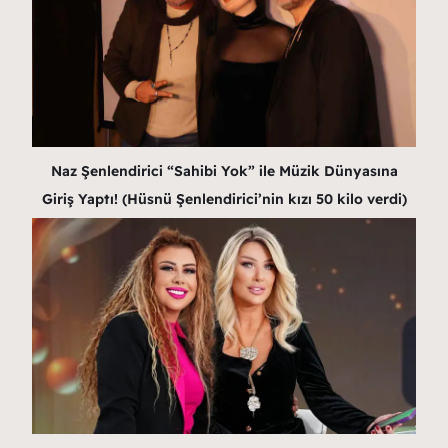
Naz Şenlendirici “Sahibi Yok” ile Müzik Dünyasına
Giriş Yaptı! (Hüsnü Şenlendirici’nin kızı 50 kilo verdi)