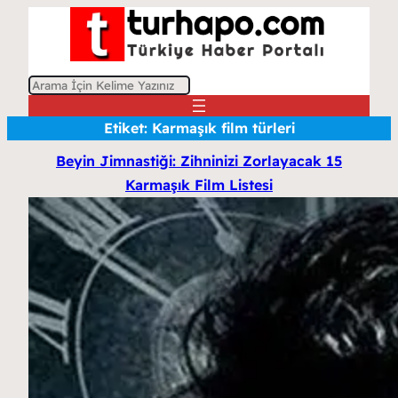
A
r
Etiket:
Karmaşık film türleri
a
Beyin Jimnastiği: Zihninizi Zorlayacak 15
Karmaşık Film Listesi