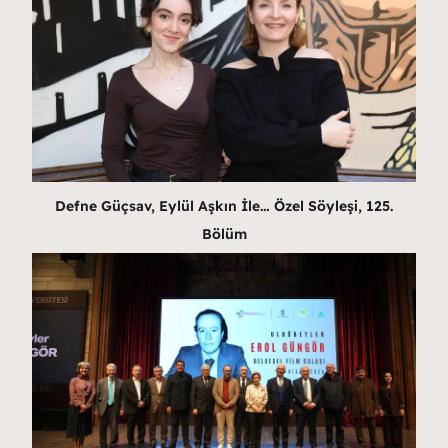
Defne Güçsav, Eylül Aşkın İle… Özel Söyleşi, 125.
Bölüm